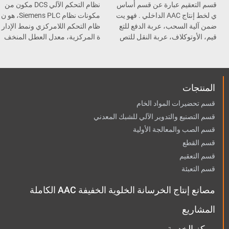
قسم التعقيم عبارة عن قسم أساس
نظام التحكم الآلي DCS مكون من
ي لخط إنتاج AAC الداخلي . فهو يت
مكونات نظام Siemens PLC، هو ن
ضمن آلية السحب، عربة الدفع للتع
ظام التحكم اللامركزي ونمط الإدار
قيم، الأوتوكلاف، عربة النقل للتص
ة المركزية، معدل العطل المنخف
ليب، و المعقم .
ض وسهولة الصيانة.
المنتجات
قسم تحضيرات المواد الخام
قسم التصنيع والتدوير الآلي للشبك المعدني
قسم الصب والمعالجة الأولية
قسم القطع
قسم التعقيم
قسم التعبئة
مصانع إنتاج الخرسانة الخلوية الخفيفة AAC الكاملة
المشاريع
مركز الخدمة