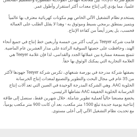
علمياً، مما يؤدي إلى إنتاج معدات أكثر استقرار وأطول عمر.
يستخدم نظام التشغيل الآلي الخاص بهم مكونات كهربائية معترف بها عالمياً
ويتميز بمنطق برمجي بسيط وموثوق به - وهذا لا يقلل الطلب على العمالة
فحسب، بل يعزز أيضاً من كفاءة الإنتاج.
قامت شركة Teeyer بتركيب أكثر من خمسة وأربعين خط إنتاج في جميع أنحاء
الهند، وحافظت على حصتها السوقية الرائدة على مدار العشرين عام الماضية.
تتمتع بسمعة ممتازة بين عملائها الجدد والقدامى، لذا فإن علامة Teeyer هي
العلامة التجارية التي يمكنك الوثوق بها حقاً.
بصفتها شركة مدرجة في بورصة شنغهاي، تكرس شركة Teeyer جهودها لأكثر
من 35 عام في مجال البحث والتطوير والتصنيع لمعدات إنتاج الخرسانة
الخلوية AAC. وهي الشركة المدرجة الوحيدة في الصين التي تعد آلات إنتاج
الخرسانة الخلوية الخفيفة AAC نشاطها الرئيسي.
يخضع مصنعنا حالياً لعملية تطوير شاملة. خلال شهرين فقط، سنصل إلى طاقة
إنتاجية يومية جديدة تبلغ 1500 متر مكعب، بعد أن كانت 900 متر مكعب يومياً،
مع تحديث نظام التشغيل الآلي إلى أعلى مستوى.