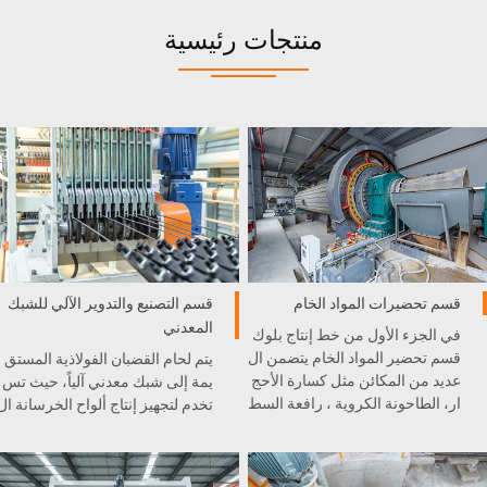
منتجات رئيسية
قسم تحضيرات المواد الخام
قسم التصنيع والتدوير الآلي للشبك
المعدني
في الجزء الأول من خط إنتاج بلوك
قسم تحضير المواد الخام يتضمن ال
يتم لحام القضبان الفولاذية المستق
عديد من المكائن مثل كسارة الأحج
يمة إلى شبك معدني آلياً، حيث تس
ار، الطاحونة الكروية ، رافعة السط
تخدم لتجهيز إنتاج ألواح الخرسانة ال
ل، و غيرها . كل آلة مدمجة بشكل
خلوية الخفيفية AAC.
ممتاز في خط الإنتاج .