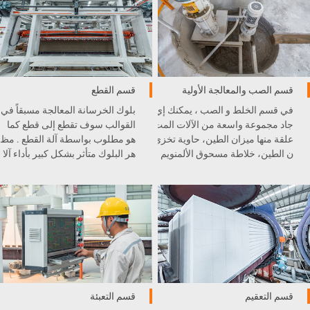
قسم الصب والمعالجة الأولية
قسم القطع
في قسم الخلط و الصب ، يمكنك إي
بلوك الخرسانة المعالجة مسبقاً في
جاد مجموعة واسعة من الآلات المت
القوالب سوف تقطع إلى قطع كما
علقة منها ميزان الطين، حاوية تخزي
هو مطلوب بواسطة آلة القطع . مظ
ن الطين، خلاطة مسحوق الألمنويم
هر البلوك متأثر بشكل كبير بأداء آلا
، الطاحونة الكروية، رافعة السط
ت القطع .
ل، و غيرها .
قسم التعقيم
قسم التعبئة