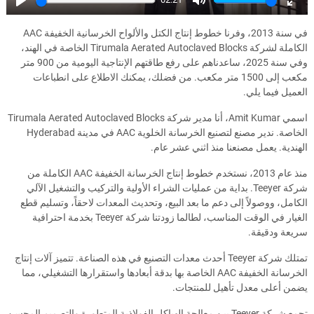
Play
Mute
Ente
full
في سنة 2013، وفرنا خطوط إنتاج الكتل والألواح الخرسانية الخفيفة AAC
الكاملة لشركة Tirumala Aerated Autoclaved Blocks الخاصة في الهند،
وفي سنة 2025، ساعدناهم على رفع طاقتهم الإنتاجية اليومية من 900 متر
مكعب إلى 1500 متر مكعب. من فضلك، يمكنك الاطلاع على انطباعات
العميل فيما يلي.
اسمي Amit Kumar، أنا مدير شركة Tirumala Aerated Autoclaved Blocks
الخاصة. ندير مصنع لتصنيع الخرسانة الخلوية AAC في مدينة Hyderabad
الهندية. يعمل مصنعنا منذ اثني عشر عام.
منذ عام 2013، نستخدم خطوط إنتاج الخرسانة الخفيفة AAC الكاملة من
شركة Teeyer. بداية من عمليات الشراء الأولية والتركيب والتشغيل الآلي
الكامل، ووصولاً إلى دعم ما بعد البيع، وتحديث المعدات لاحقاً، وتسليم قطع
الغيار في الوقت المناسب، لطالما زودتنا شركة Teeyer بخدمة احترافية
سريعة ودقيقة.
تمتلك شركة Teeyer أحدث معدات التصنيع في هذه الصناعة. تتميز آلات إنتاج
الخرسانة الخفيفة AAC الخاصة بها بدقة أبعادها واستقرارها التشغيلي، مما
يضمن أعلى معدل تأهيل للمنتجات.
تجمع شركة Teeyer بين معالجة الهياكل الفولاذية المتطورة والتصميم المحسن