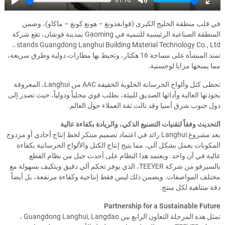
Play
Mute
Ente
full
في قلب منطقة الخليج الكبرى (قوانغدونغ – هونغ كونغ – ماكاو)، وضمن
المنطقة الصناعية الرئيسية للتنمية في Gaoming بمدينة فوشان، تقع شركة
stands Guangdong Langhui Building Material Technology Co., Ltd.،
تمتد المنشأة على مساحة 16 هكتار، وتحيط بها مطارات دولية وطرق سريعة،
مما يمنحها مزايا لوجستية.
تحظى كتل وألواح الخرسانة الخلوية الخفيفة AAC من Langhui، المعروفة
بجودتها العالية وأدائها الصديق للبيئة، بطلب قوي محلياً ودولياً، حيث تصدر إلى
دول جنوب شرق آسيا وقد نالت ثقة العملاء حول العالم.
التحديث وفقاً لتقنيات التصنيع الذكي، والريادة بكفاءة عالية
يعد مشروع Langhui رائد في اعتماد تصميم مبتكر لخط إنتاج أحادي أو مزدوج
المكونات يعمل بشكل آلي، مما يتيح إنتاج الكتل والألواح الخرسانية بكفاءة
عالية في آن واحد. ويعتمد هذا النظام على أحدث جيل من نظام القطع
بالسيرفو من شركة TEEYER، الذي يوفر تحكم آلي دقيق ويتكيف بسهولة مع
مختلف المواصفات. ويضمن ذلك ليس فقط إنتاجية وكفاءة مرتفعة، بل أيضاً
دقة متناهية لكل منتج.
Partnership for a Sustainable Future
تمثل هذه المرحلة التعاون الرابع بين Guangdong Langhui, Langdao ،