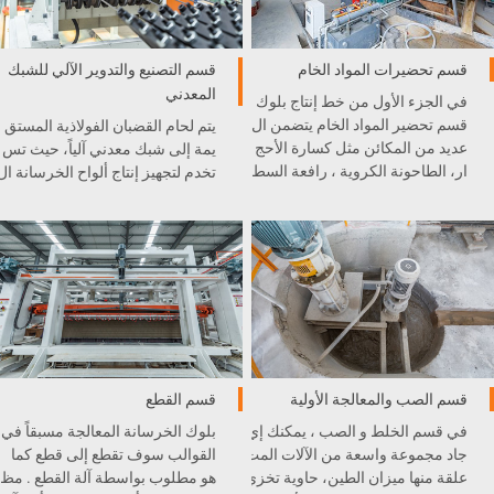
قسم تحضيرات المواد الخام
قسم التصنيع والتدوير الآلي للشبك
المعدني
في الجزء الأول من خط إنتاج بلوك
قسم تحضير المواد الخام يتضمن ال
يتم لحام القضبان الفولاذية المستق
عديد من المكائن مثل كسارة الأحج
يمة إلى شبك معدني آلياً، حيث تس
ار، الطاحونة الكروية ، رافعة السط
تخدم لتجهيز إنتاج ألواح الخرسانة ال
ل، و غيرها . كل آلة مدمجة بشكل
خلوية الخفيفية AAC.
ممتاز في خط الإنتاج .
قسم الصب والمعالجة الأولية
قسم القطع
في قسم الخلط و الصب ، يمكنك إي
بلوك الخرسانة المعالجة مسبقاً في
جاد مجموعة واسعة من الآلات المت
القوالب سوف تقطع إلى قطع كما
علقة منها ميزان الطين، حاوية تخزي
هو مطلوب بواسطة آلة القطع . مظ