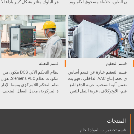
ن الطين، خلاطة مسحوق الألمنويم
هر البلوك متأثر بشكل كبير بأداء آلا
، الطاحونة الكروية، رافعة السط
ت القطع .
ل، و غيرها .
قسم التعقيم
قسم التعبئة
قسم التعقيم عبارة عن قسم أساس
نظام التحكم الآلي DCS مكون من
ي لخط إنتاج AAC الداخلي . فهو يت
مكونات نظام Siemens PLC، هو ن
ضمن آلية السحب، عربة الدفع للتع
ظام التحكم اللامركزي ونمط الإدار
قيم، الأوتوكلاف، عربة النقل للتص
ة المركزية، معدل العطل المنخف
ليب، و المعقم .
ض وسهولة الصيانة.
المنتجات
قسم تحضيرات المواد الخام