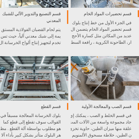
قسم تحضيرات المواد الخام
قسم التصنيع والتدوير الآلي للشبك
المعدني
في الجزء الأول من خط إنتاج بلوك
قسم تحضير المواد الخام يتضمن ال
يتم لحام القضبان الفولاذية المستق
عديد من المكائن مثل كسارة الأحج
يمة إلى شبك معدني آلياً، حيث تس
ار، الطاحونة الكروية ، رافعة السط
تخدم لتجهيز إنتاج ألواح الخرسانة ال
ل، و غيرها . كل آلة مدمجة بشكل
خلوية الخفيفية AAC.
ممتاز في خط الإنتاج .
قسم الصب والمعالجة الأولية
قسم القطع
في قسم الخلط و الصب ، يمكنك إي
بلوك الخرسانة المعالجة مسبقاً في
جاد مجموعة واسعة من الآلات المت
القوالب سوف تقطع إلى قطع كما
علقة منها ميزان الطين، حاوية تخزي
هو مطلوب بواسطة آلة القطع . مظ
ن الطين، خلاطة مسحوق الألمنويم
هر البلوك متأثر بشكل كبير بأداء آلا