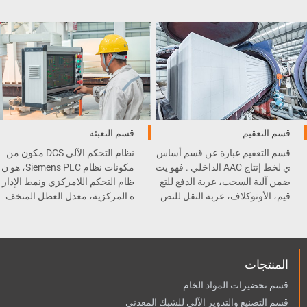
، الطاحونة الكروية، رافعة السط
ت القطع .
ل، و غيرها .
قسم التعقيم
قسم التعبئة
قسم التعقيم عبارة عن قسم أساس
نظام التحكم الآلي DCS مكون من
ي لخط إنتاج AAC الداخلي . فهو يت
مكونات نظام Siemens PLC، هو ن
ضمن آلية السحب، عربة الدفع للتع
ظام التحكم اللامركزي ونمط الإدار
قيم، الأوتوكلاف، عربة النقل للتص
ة المركزية، معدل العطل المنخف
ليب، و المعقم .
ض وسهولة الصيانة.
المنتجات
قسم تحضيرات المواد الخام
قسم التصنيع والتدوير الآلي للشبك المعدني