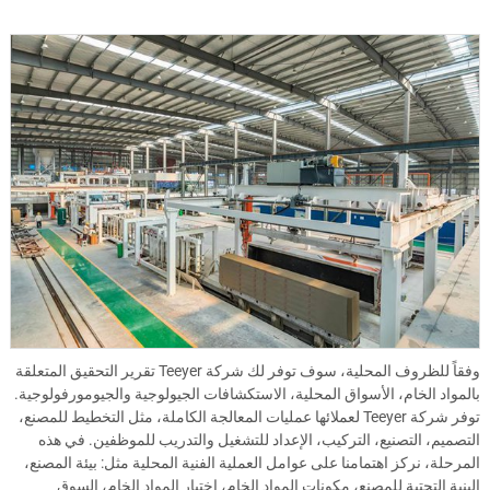
وفقاً للظروف المحلية، سوف توفر لك شركة Teeyer تقرير التحقيق المتعلقة
بالمواد الخام، الأسواق المحلية، الاستكشافات الجيولوجية والجيومورفولوجية.
توفر شركة Teeyer لعملائها عمليات المعالجة الكاملة، مثل التخطيط للمصنع،
التصميم، التصنيع، التركيب، الإعداد للتشغيل والتدريب للموظفين. في هذه
المرحلة، نركز اهتمامنا على عوامل العملية الفنية المحلية مثل: بيئة المصنع،
البنية التحتية للمصنع، مكونات المواد الخام، اختبار المواد الخام، السوق