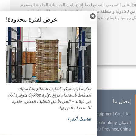
Jia
على التصميم، التصنيع لخط إنتاج بلوك الخرسانة الخلوية المعقمة.
بعد عقود من التطوير ، نجحنا في تصدير منتجاتنا لأكثر من 20 دولة و منطقة منها روسيا، كازخستان، روسيا البيضاء، الهند،
روسيا و فيتنام ، لدينا بائعينا الخاصين . و الأن نحتاج لشركاء أكثر
عرض لفترة محدودة!
ماكينة أوتوماتيكية لتغليف البضائع بالبلاستيك
المطاط باستخدام ذراع دوّارة Cyklop متوفرة الآن
إتصل بنا
في تايلاند – الحل الأمثل للتغليف الفعال، جاهزة
للاستخدام الفوري!
Jiangsu Teeyer Intelligent Equipment Co., Ltd.
تفاصيل أكثر +
العنوان:
NO. 312, West Hehai Road, High Technology
Development Zone, Changzhou City, Jiangsu Province, China