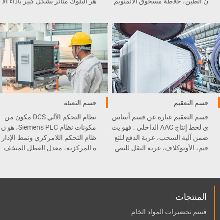
ن الطين، خلاطة مسحوق الألمنويم
هر البلوك متأثر بشكل كبير بأداء آلا
، الطاحونة الكروية، رافعة السط
ت القطع .
ل، و غيرها .
قسم التعقيم
قسم التعبئة
قسم التعقيم عبارة عن قسم أساس
نظام التحكم الآلي DCS مكون من
ي لخط إنتاج AAC الداخلي . فهو يت
مكونات نظام Siemens PLC، هو ن
ضمن آلية السحب، عربة الدفع للتع
ظام التحكم اللامركزي ونمط الإدار
قيم، الأوتوكلاف، عربة النقل للتص
ة المركزية، معدل العطل المنخف
ليب، و المعقم .
ض وسهولة الصيانة.
المنتجات
قسم تحضيرات المواد الخام