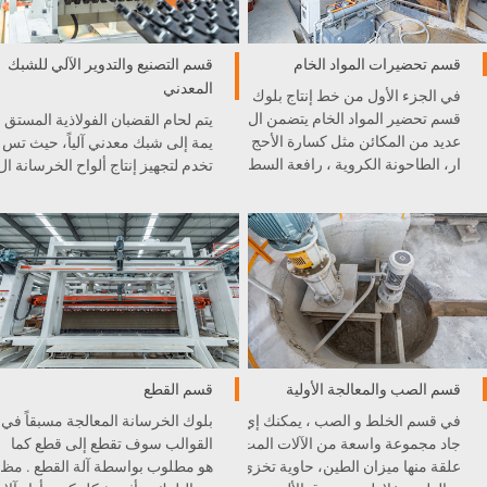
قسم تحضيرات المواد الخام
قسم التصنيع والتدوير الآلي للشبك
المعدني
في الجزء الأول من خط إنتاج بلوك
قسم تحضير المواد الخام يتضمن ال
يتم لحام القضبان الفولاذية المستق
عديد من المكائن مثل كسارة الأحج
يمة إلى شبك معدني آلياً، حيث تس
ار، الطاحونة الكروية ، رافعة السط
تخدم لتجهيز إنتاج ألواح الخرسانة ال
ل، و غيرها . كل آلة مدمجة بشكل
خلوية الخفيفية AAC.
ممتاز في خط الإنتاج .
قسم الصب والمعالجة الأولية
قسم القطع
في قسم الخلط و الصب ، يمكنك إي
بلوك الخرسانة المعالجة مسبقاً في
جاد مجموعة واسعة من الآلات المت
القوالب سوف تقطع إلى قطع كما
علقة منها ميزان الطين، حاوية تخزي
هو مطلوب بواسطة آلة القطع . مظ