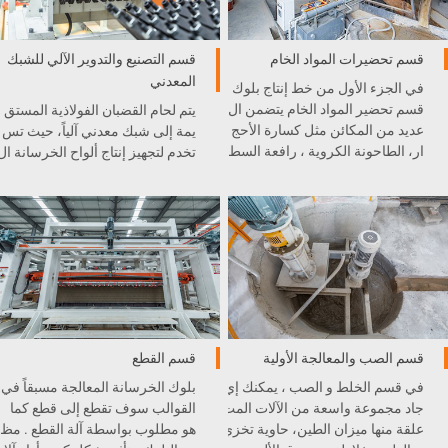
قسم تحضيرات المواد الخام
قسم التصنيع والتدوير الآلي للشبك
المعدني
في الجزء الأول من خط إنتاج بلوك
قسم تحضير المواد الخام يتضمن ال
يتم لحام القضبان الفولاذية المستق
عديد من المكائن مثل كسارة الأحج
يمة إلى شبك معدني آلياً، حيث تس
ار، الطاحونة الكروية ، رافعة السط
تخدم لتجهيز إنتاج ألواح الخرسانة ال
ل، و غيرها . كل آلة مدمجة بشكل
خلوية الخفيفية AAC.
ممتاز في خط الإنتاج .
قسم الصب والمعالجة الأولية
قسم القطع
في قسم الخلط و الصب ، يمكنك إي
بلوك الخرسانة المعالجة مسبقاً في
جاد مجموعة واسعة من الآلات المت
القوالب سوف تقطع إلى قطع كما
علقة منها ميزان الطين، حاوية تخزي
هو مطلوب بواسطة آلة القطع . مظ