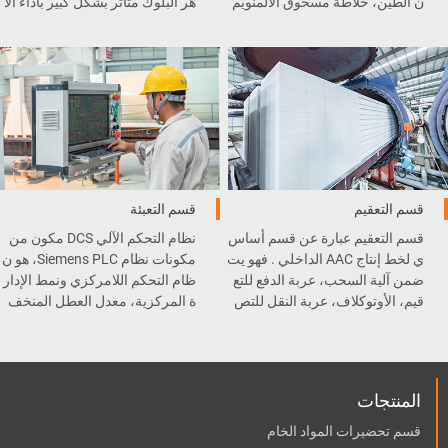
ن الطين، خلاطة مسحوق الألمنويم
هر البلوك متأثر بشكل كبير بأداء آلا
، الطاحونة الكروية، رافعة السط
ت القطع .
ل، و غيرها .
قسم التعقيم
قسم التعبئة
قسم التعقيم عبارة عن قسم أساس
نظام التحكم الآلي DCS مكون من
ي لخط إنتاج AAC الداخلي . فهو يت
مكونات نظام Siemens PLC، هو ن
ضمن آلية السحب، عربة الدفع للتع
ظام التحكم اللامركزي ونمط الإدار
قيم، الأوتوكلاف، عربة النقل للتص
ة المركزية، معدل العطل المنخف
ليب، و المعقم .
ض وسهولة الصيانة.
المنتجات
قسم تحضيرات المواد الخام