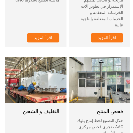
مريحة .و بالتالي يمكنهم
ماكينة القطع بالبلازما CNC
الإستمرار في تطوير آلات
الخرسانة المعقمة و
الخدمات المتعلقة بإنتاجية
عالية
اقرأ المزيد
اقرأ المزيد
فحص المنتج
التغليف و الشحن
خلال التصنيع لخط إنتاج بلوك
AAC ، نجري فحص مركزي
على الأجزاء و