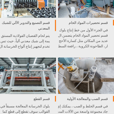
قسم تحضيرات المواد الخام
قسم التصنيع والتدوير الآلي للشبك
المعدني
في الجزء الأول من خط إنتاج بلوك
قسم تحضير المواد الخام يتضمن ال
يتم لحام القضبان الفولاذية المستق
عديد من المكائن مثل كسارة الأحج
يمة إلى شبك معدني آلياً، حيث تس
ار، الطاحونة الكروية ، رافعة السط
تخدم لتجهيز إنتاج ألواح الخرسانة ال
ل، و غيرها . كل آلة مدمجة بشكل
خلوية الخفيفية AAC.
ممتاز في خط الإنتاج .
قسم الصب والمعالجة الأولية
قسم القطع
في قسم الخلط و الصب ، يمكنك إي
بلوك الخرسانة المعالجة مسبقاً في
جاد مجموعة واسعة من الآلات المت
القوالب سوف تقطع إلى قطع كما