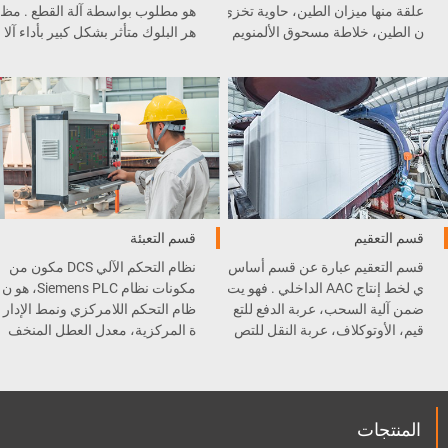
علقة منها ميزان الطين، حاوية تخزي
هو مطلوب بواسطة آلة القطع . مظ
ن الطين، خلاطة مسحوق الألمنويم
هر البلوك متأثر بشكل كبير بأداء آلا
، الطاحونة الكروية، رافعة السط
ت القطع .
ل، و غيرها .
قسم التعقيم
قسم التعبئة
قسم التعقيم عبارة عن قسم أساس
نظام التحكم الآلي DCS مكون من
ي لخط إنتاج AAC الداخلي . فهو يت
مكونات نظام Siemens PLC، هو ن
ضمن آلية السحب، عربة الدفع للتع
ظام التحكم اللامركزي ونمط الإدار
قيم، الأوتوكلاف، عربة النقل للتص
ة المركزية، معدل العطل المنخف
ليب، و المعقم .
ض وسهولة الصيانة.
المنتجات