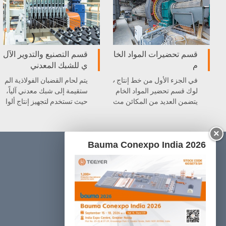
قسم تحضيرات المواد الخا
قسم التصنيع والتدوير الآل
م
ي للشبك المعدني
في الجزء الأول من خط إنتاج ب
يتم لحام القضبان الفولاذية الم
لوك قسم تحضير المواد الخام
ستقيمة إلى شبك معدني آلياً،
يتضمن العديد من المكائن مث
حيث تستخدم لتجهيز إنتاج ألوا
ل كسارة الأحجار، الطاحونة ال
ح الخرسانة الخلوية الخفيفية
كروية ، رافعة السطل، و غيره
AAC.
×
ا . كل آلة مدمجة بشكل ممتاز
Bauma Conexpo India 2026
في خط الإنتاج .
المنتجات
قسم تحضيرات المواد الخام
قسم التصنيع والتدوير الآلي للشبك المعدني
قسم الصب والمعالجة الأولية
قسم القطع
قسم التعقيم