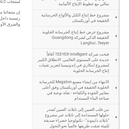
لمنتجات ALC. ونحن ملتزمون بالبحث والصنع في صناعة البناء وكفاءة طاقة المباني.
مثالي مع خطوط الإنتاج الألمانية
مشروع خط إنتاج الكتل والألواح الخرسانية
رئيسية داخل ا
الخفيفة في أوزبكستان
والشرق الأو
مشروع عرض خط إنتاج الخرسانة الخلوية
الخفيفة الذكي لشركة Guangdong
Langhui ،Teeyer
فتحت شركة TEEYER Intelligent آفاقاً
جديدة على المستوى العالمي: الانطلاق الكبير
لمشروع ابتكاري في إندونيسيا لتعزيز تقنيات
إنتاج الخرسانة الخلوية
الانتهاء من إنشاء مصنع Megaton للخرسانة
الخلوية الخفيفة في أوزبكستان وفق أعلى
معايير الجودة والكفاءة - نقلة نوعية في
صناعة البناء المستدام
من قلب الصين إلى تايلاند: الصين تُصدر
حلولها المستدامة إلى تايلاند عبر مشروع
"تايلاند دايموند" - تكنولوجيا خضراء صديقة
للبيئة شقت طريقها عالمياً نحو التحول