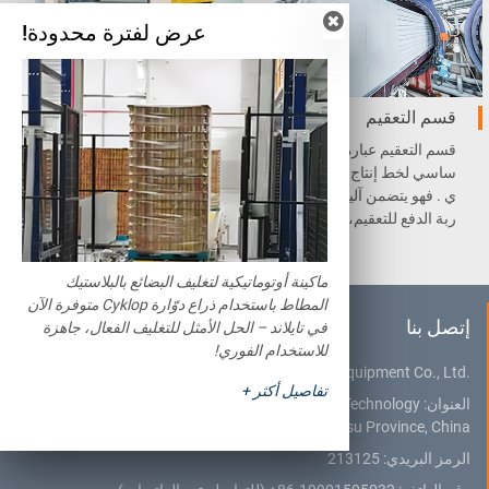
عرض لفترة محدودة!
قسم التعقيم
قسم التعبئة
قسم التعقيم عبارة عن قسم أ
نظام التحكم الآلي DCS مكون
ساسي لخط إنتاج AAC الداخل
من مكونات نظام Siemens P
ي . فهو يتضمن آلية السحب، ع
LC، هو نظام التحكم اللامركز
ربة الدفع للتعقيم، الأوتوكلاف،
ي ونمط الإدارة المركزية، مع
عربة النقل للتصليب، و المعق
دل العطل المنخفض وسهولة ا
م .
لصيانة.
ماكينة أوتوماتيكية لتغليف البضائع بالبلاستيك
المطاط باستخدام ذراع دوّارة Cyklop متوفرة الآن
إتصل بنا
في تايلاند – الحل الأمثل للتغليف الفعال، جاهزة
للاستخدام الفوري!
Jiangsu Teeyer Intelligent Equipment Co., Ltd.
تفاصيل أكثر +
العنوان:
NO. 312, West Hehai Road, High Technology
Development Zone, Changzhou City, Jiangsu Province, China
الرمز البريدي: 213125