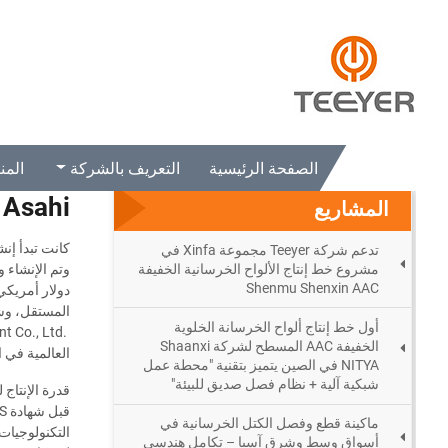
الصفحة الرئيسية
المشاريع
Nanjing Asahi
الصفحة الرئيسية
التعريف بالشركة
المن
 Asahi
المشاريع
كانت تبدأ إن
تدعم شركة Teeyer مجموعة Xinfa في
مشروع خط إنتاج الألواح الخرسانية الخفيفة
Shenmu Shenxin AAC
المستقل، وش
أول خط إنتاج ألواح الخرسانة الخلوية
nt Co., Ltd.
الخفيفة AAC المسطح لشركة Shaanxi
العالمية في ال
NITYA في الصين يتميز بتقنية "محطة عمل
شبكية آلية + نظام فصل صديق للبيئة"
قدرة الإنتاج
ماكينة قطع وفصل الكتل الخرسانية في
التكنولوجيات
أسواق وسط وشرق آسيا – تكامل هندسي