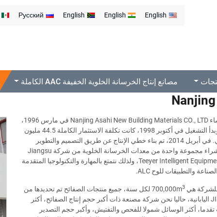
Русский
English
English
English
تجات
مصانع إنتاج الخرسانة الخلوية الخفيفة AAC الكاملة
Nanjing
شاء
Nanjing Asahi New Building Materials CO., LTD
في مارس 1996،
وتم الإنشاء وبدأ التشغيل في أكتوبر 1998، كانت تكلفة الاستثمار الكاملة 44.5 مليون
دولار أمريكي. في أبريل 2014، تم بناء خطي الإنتاج عن طريق التصميم والتطوير
راء مجموعة واحدة من معدات الخرسانة الخلوية من شركة
Jiangsu
Teeyer Intelligent Equipme
، ولذلك نتمتع بالمهارة والتكنولوجيا المتقدمة
صناعة والتطبيقات للوح ALC.
3
 للشركة هي
700,000m
لكل سنة، جميع منتجات الصفائح تم تحديدها من
قبل شهادة JIS اليابانية، حاليا نحن شركة مصنعة ذات أكبر حجم إنتاج الصفائح، أكثر
 تقدما، أكثر الوسائل شمولا للفحص والتفتيش، وأكبر حجم التصدير