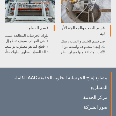
قسم الصب والمعالجة الأو
قسم القطع
لية
بلوك الخرسانة المعالجة مسب
قاً في القوالب سوف تقطع إل
في قسم الخلط و الصب ، يمك
ى قطع كما هو مطلوب بواسط
نك إيجاد مجموعة واسعة من ا
ة آلة القطع . مظهر البلوك متأث
لآلات المتعلقة منها ميزان الطي
ر بشكل كبير بأداء آلات القطع
ن، حاوية تخزين الطين، خلاط
.
ة مسحوق الألمنويم ، الطاحون
ة الكروية، رافعة السطل، و غي
رها .
مصانع إنتاج الخرسانة الخلوية الخفيفة AAC الكاملة
المشاريع
مركز الخدمة
صور الشركة