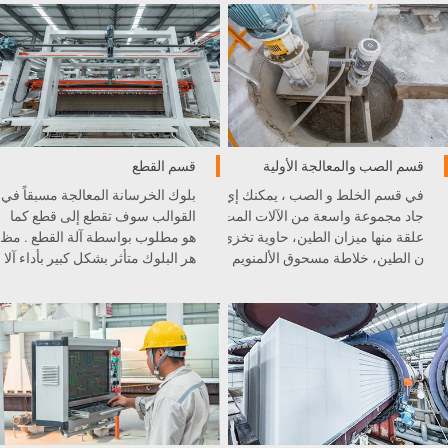
ممتاز في خط الإنتاج .
قسم الصب والمعالجة الأولية
قسم القطع
في قسم الخلط و الصب ، يمكنك إي
بلوك الخرسانة المعالجة مسبقاً في
جاد مجموعة واسعة من الآلات المت
القوالب سوف تقطع إلى قطع كما
علقة منها ميزان الطين، حاوية تخزي
هو مطلوب بواسطة آلة القطع . مظ
ن الطين، خلاطة مسحوق الألمنويم
هر البلوك متأثر بشكل كبير بأداء آلا
، الطاحونة الكروية، رافعة السط
ت القطع .
ل، و غيرها .