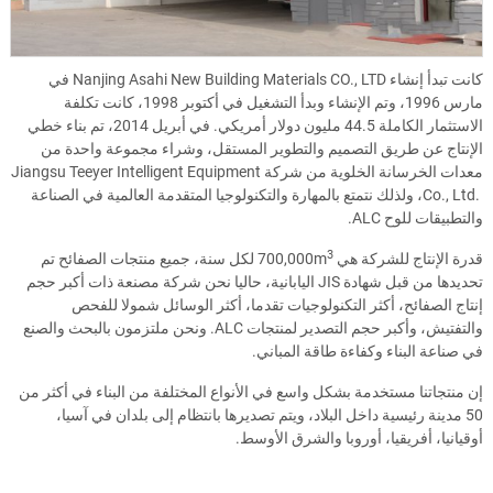
كانت تبدأ إنشاء
Nanjing Asahi New Building Materials CO., LTD
في
مارس 1996، وتم الإنشاء وبدأ التشغيل في أكتوبر 1998، كانت تكلفة
الاستثمار الكاملة 44.5 مليون دولار أمريكي. في أبريل 2014، تم بناء خطي
الإنتاج عن طريق التصميم والتطوير المستقل، وشراء مجموعة واحدة من
معدات الخرسانة الخلوية من شركة
Jiangsu Teeyer Intelligent Equipment
Co., Ltd.
، ولذلك نتمتع بالمهارة والتكنولوجيا المتقدمة العالمية في الصناعة
والتطبيقات للوح ALC.
3
قدرة الإنتاج للشركة هي
700,000m
لكل سنة، جميع منتجات الصفائح تم
تحديدها من قبل شهادة JIS اليابانية، حاليا نحن شركة مصنعة ذات أكبر حجم
إنتاج الصفائح، أكثر التكنولوجيات تقدما، أكثر الوسائل شمولا للفحص
والتفتيش، وأكبر حجم التصدير لمنتجات ALC. ونحن ملتزمون بالبحث والصنع
في صناعة البناء وكفاءة طاقة المباني.
إن منتجاتنا مستخدمة بشكل واسع في الأنواع المختلفة من البناء في أكثر من
50 مدينة رئيسية داخل البلاد، ويتم تصديرها بانتظام إلى بلدان في آسيا،
أوقيانيا، أفريقيا، أوروبا والشرق الأوسط.