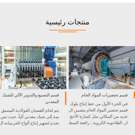
منتجات رئيسية
قسم تحضيرات المواد الخام
قسم التصنيع والتدوير الآلي للشبك
المعدني
في الجزء الأول من خط إنتاج بلوك
قسم تحضير المواد الخام يتضمن ال
يتم لحام القضبان الفولاذية المستق
عديد من المكائن مثل كسارة الأحج
يمة إلى شبك معدني آلياً، حيث تس
ار، الطاحونة الكروية ، رافعة السط
تخدم لتجهيز إنتاج ألواح الخرسانة ال
ل، و غيرها . كل آلة مدمجة بشكل
خلوية الخفيفية AAC.