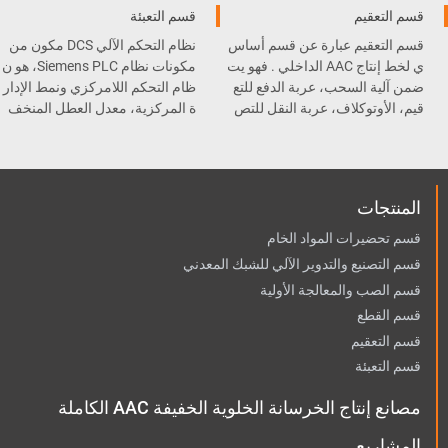
قسم التعقيم
قسم التعبئة
قسم التعقيم عبارة عن قسم أساس
نظام التحكم الآلي DCS مكون من
ي لخط إنتاج AAC الداخلي . فهو يت
مكونات نظام Siemens PLC، هو ن
ضمن آلية السحب، عربة الدفع للتع
ظام التحكم اللامركزي ونمط الإدار
قيم، الأوتوكلاف، عربة النقل للتص
ة المركزية، معدل العطل المنخف
ليب، و المعقم .
ض وسهولة الصيانة.
المنتجات
قسم تحضيرات المواد الخام
قسم التصنيع والتدوير الآلي للشبك المعدني
قسم الصب والمعالجة الأولية
قسم القطع
قسم التعقيم
قسم التعبئة
مصانع إنتاج الخرسانة الخلوية الخفيفة AAC الكاملة
المشاريع