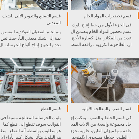
قسم تحضيرات المواد الخام
قسم التصنيع والتدوير الآلي للشبك
المعدني
في الجزء الأول من خط إنتاج بلوك
قسم تحضير المواد الخام يتضمن ال
يتم لحام القضبان الفولاذية المستق
عديد من المكائن مثل كسارة الأحج
يمة إلى شبك معدني آلياً، حيث تس
ار، الطاحونة الكروية ، رافعة السط
تخدم لتجهيز إنتاج ألواح الخرسانة ال
ل، و غيرها . كل آلة مدمجة بشكل
خلوية الخفيفية AAC.
ممتاز في خط الإنتاج .
قسم الصب والمعالجة الأولية
قسم القطع
في قسم الخلط و الصب ، يمكنك إي
بلوك الخرسانة المعالجة مسبقاً في
جاد مجموعة واسعة من الآلات المت
القوالب سوف تقطع إلى قطع كما
علقة منها ميزان الطين، حاوية تخزي
هو مطلوب بواسطة آلة القطع . مظ
ن الطين، خلاطة مسحوق الألمنويم
هر البلوك متأثر بشكل كبير بأداء آلا