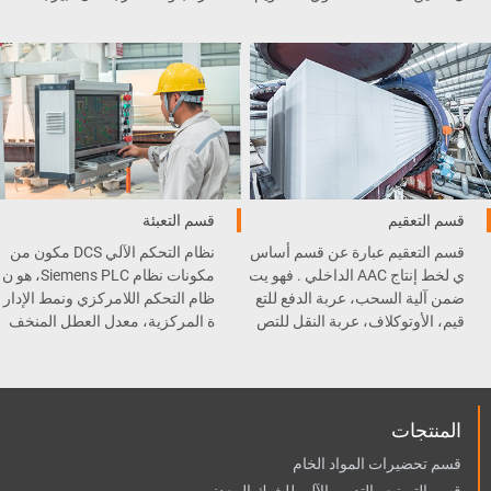
، الطاحونة الكروية، رافعة السط
ت القطع .
ل، و غيرها .
قسم التعقيم
قسم التعبئة
قسم التعقيم عبارة عن قسم أساس
نظام التحكم الآلي DCS مكون من
ي لخط إنتاج AAC الداخلي . فهو يت
مكونات نظام Siemens PLC، هو ن
ضمن آلية السحب، عربة الدفع للتع
ظام التحكم اللامركزي ونمط الإدار
قيم، الأوتوكلاف، عربة النقل للتص
ة المركزية، معدل العطل المنخف
ليب، و المعقم .
ض وسهولة الصيانة.
المنتجات
قسم تحضيرات المواد الخام