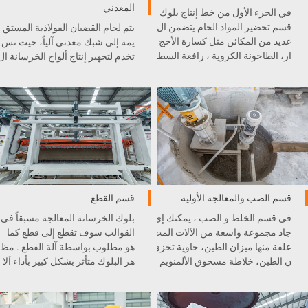
المعدني
في الجزء الأول من خط إنتاج بلوك
قسم تحضير المواد الخام يتضمن ال
يتم لحام القضبان الفولاذية المستق
عديد من المكائن مثل كسارة الأحج
يمة إلى شبك معدني آلياً، حيث تس
ار، الطاحونة الكروية ، رافعة السط
تخدم لتجهيز إنتاج ألواح الخرسانة ال
ل، و غيرها . كل آلة مدمجة بشكل
خلوية الخفيفية AAC.
ممتاز في خط الإنتاج .
قسم الصب والمعالجة الأولية
قسم القطع
في قسم الخلط و الصب ، يمكنك إي
بلوك الخرسانة المعالجة مسبقاً في
جاد مجموعة واسعة من الآلات المت
القوالب سوف تقطع إلى قطع كما
علقة منها ميزان الطين، حاوية تخزي
هو مطلوب بواسطة آلة القطع . مظ
ن الطين، خلاطة مسحوق الألمنويم
هر البلوك متأثر بشكل كبير بأداء آلا
، الطاحونة الكروية، رافعة السط
ت القطع .
ل، و غيرها .