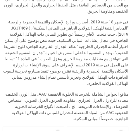
مع العديد من الخصائص الفائقة، مثل الحفظ الحراري والعزل الحراري، الوزن
الخفيف ومقاومة الحريق.
في شهر 18 سنة 2019، أصدرت وزارة الإسكان والتنمية الحضرية والريفية
"المعايير الفنية للهيكل الفولاذي الجاهز في المباني السكنية"، (JGJT469-
2019)، حيث فتحت الآفاق رسمياً عن تطوير المباني ذات الهياكل الفولاذية
الجاهزة في مجال إنشاءات المباني السكنية، حيث تنص يوضوح على أن يمكن
اختيار أنظمة الجدران الخارجية "نظام الجدران الخارجية الجاهزة للوح الشريط
الخفيف"، وجدار التقسيم الداخلي المفروض اختياره "جدران التقسيم الخفيفة
التي تتوافق مع متطلبات مقاومة الحريق وعزل الصوت." في المادة 1 " تسلط
على العمل في سنة 2019 لقسم الإشراف على سوق الإنشاءات لوزارة
الأسكان والتنمية الحضرية والريفية تقترح بوضوح تنفيذ مشاريع تجريبية للبيوت
الجاهزة ذات الهيكل الفولاذي وتعزيز تأسيس نظام إنشاء مدروس لمباني
الهياكل الفولاذية الجاهزة.
منافع الخواص الشاملة للخرسانة الخلوية الخفيفية AAC، مثل الوزن الخفيف،
مضادة للزلازل، العزل الحراري، مقاومة الحريق، العزل الصوتي، امتصاص
الضوضاء، والإنشاءات المريحة، الخ.، أصبحت الألواح الخرسانة الخلوية
الخفيفية AAC من المواد المفضلة للجدران للمباني ذات الهياكل الفولاذية
الجاهزة، خصوصاً المباني السكنية.