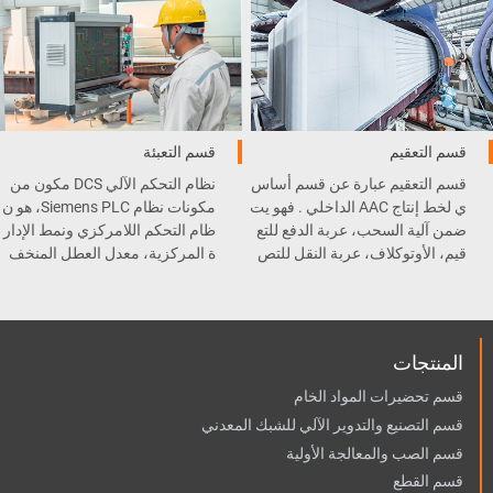
قسم التعقيم
قسم التعبئة
قسم التعقيم عبارة عن قسم أساس
نظام التحكم الآلي DCS مكون من
ي لخط إنتاج AAC الداخلي . فهو يت
مكونات نظام Siemens PLC، هو ن
ضمن آلية السحب، عربة الدفع للتع
ظام التحكم اللامركزي ونمط الإدار
قيم، الأوتوكلاف، عربة النقل للتص
ة المركزية، معدل العطل المنخف
ليب، و المعقم .
ض وسهولة الصيانة.
المنتجات
قسم تحضيرات المواد الخام
قسم التصنيع والتدوير الآلي للشبك المعدني
قسم الصب والمعالجة الأولية
قسم القطع