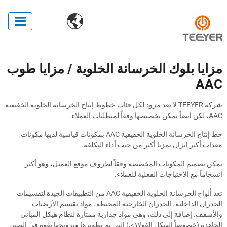

مزايا بلوك الخرسانة الخلوية / مزايا طوب
AAC
شركة TEEYER لا تعد مزود لكل فئات خطوط إنتاج الخرسانة الخلوية الخفيفية
AAC، لكن ايضاً يمكن تخصيصها وفقاً لمتطلبات العملاء.
خط إنتاج الخرسانة الخلوية الخفيفية AAC بمكونات قياسية لديها مكونات
معدات أكثر اتزان بمزيا أكثر من حيث أداء التكلفة.
يمكن تصميم المكونات المخصصة وفقاً لظروف موقع العميل، وهو أكثر
انسجاماً مع الاحتياجات الفعلية للعملاء.
تعد ألواح الخرسانة الخلوية الخفيفية AAC من التطبيقات الجيدة لتقسيمات
الجدران الداخلية، الجدران الخارجية المحيطة، مواد تقسيم الأرضيات
والأسقف. إضافة إلى ذلك، وهي مواد جدارية ممتازة لنظام هيكل المباني
الجاهزة (خصوصاً الهيكل الفولاذي) التي تم تطويرها وترويجها بقوة في الصين