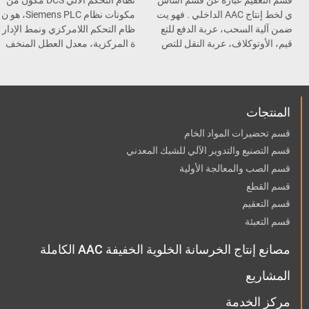
ي لخط إنتاج AAC الداخلي . فهو يت
مكونات نظام Siemens PLC، هو ن
ضمن آلية السحب، عربة الدفع للتع
ظام التحكم اللامركزي ونمط الإدار
قيم، الأوتوكلاف، عربة النقل للتص
ة المركزية، معدل العطل المنخف
ليب، و المعقم .
ض وسهولة الصيانة.
المنتجات
قسم تحضيرات المواد الخام
قسم التصنيع والتدوير الآلي للشبك المعدني
قسم الصب والمعالجة الأولية
قسم القطع
قسم التعقيم
قسم التعبئة
مصانع إنتاج الخرسانة الخلوية الخفيفة AAC الكاملة
المشاريع
مركز الخدمة