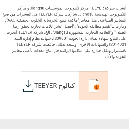
أنشأت شركة TEEYER مركز تكنولوجيا المؤسسات Jiangsu و مركز
التكنولوجيا الهندسية Jiangsu. شاركت شركة TEEYER في العشرات من صيغ
المعايير الصناعية، مثل معايير "ماكينة قطع الخرسانة الخلوية الخفيفية AAC"،
وفازت بـ "تقييم مطابقة الجودة"، "أفضل عشر علامات تجارية تحقق رضا
العملاء" و"العلامة التجارية المشهورة Jiangsu"، الخ. شركة TEEYER أنجزت
على التتابع شهادة نظام إدارة الجودة IS09001، شهادة نظام إدارة البيئة
IS014001 والشهادات الأخرى. ونتيجة لذلك، حافظت شركة TEEYER
باستمرار وبكل جدارة على مكانتها الرائدة في إنتاج معدات بأعلى معايير
الجودة والأداء.
كتالوج TEEYER