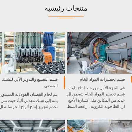
منتجات رئيسية
قسم تحضيرات المواد الخام
قسم التصنيع والتدوير الآلي للشبك
المعدني
في الجزء الأول من خط إنتاج بلوك
قسم تحضير المواد الخام يتضمن ال
يتم لحام القضبان الفولاذية المستق
عديد من المكائن مثل كسارة الأحج
يمة إلى شبك معدني آلياً، حيث تس
ار، الطاحونة الكروية ، رافعة السط
تخدم لتجهيز إنتاج ألواح الخرسانة ال
ل، و غيرها . كل آلة مدمجة بشكل
خلوية الخفيفية AAC.
ممتاز في خط الإنتاج .