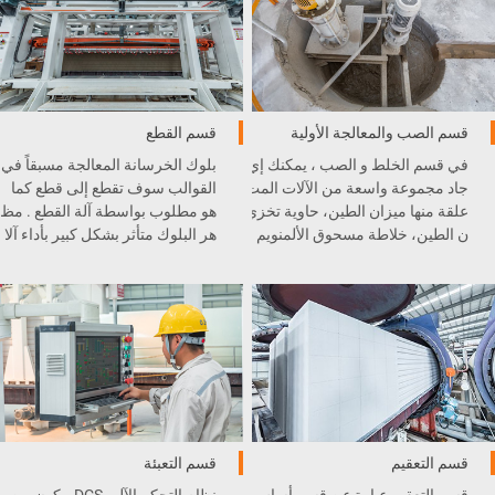
قسم الصب والمعالجة الأولية
قسم القطع
في قسم الخلط و الصب ، يمكنك إي
بلوك الخرسانة المعالجة مسبقاً في
جاد مجموعة واسعة من الآلات المت
القوالب سوف تقطع إلى قطع كما
علقة منها ميزان الطين، حاوية تخزي
هو مطلوب بواسطة آلة القطع . مظ
ن الطين، خلاطة مسحوق الألمنويم
هر البلوك متأثر بشكل كبير بأداء آلا
، الطاحونة الكروية، رافعة السط
ت القطع .
ل، و غيرها .
قسم التعقيم
قسم التعبئة
قسم التعقيم عبارة عن قسم أساس
نظام التحكم الآلي DCS مكون من