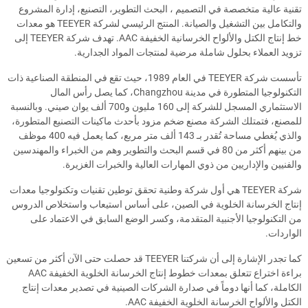
تقنية عالية متخصصة في التصميم ، البحث التطوير، التصنيع، إدارة المشروع
والتكامل بين التشغيل والصيانة. المنتج الرئيسي لشركة TEEYER هو معدات
خط إنتاج الكتل والألواح الخرسانية الخفيفة AAC. تهدف شركة TEEYER إلى
تزويد العملاء بحلول شاملة مرضية لمنتجات المواد الجدارية.
تأسست شركة TEEYER في العام 1989، حيث تقع في المنطقة الصناعية ذات
التكنولوجيا المتطورة في مدينة Changzhou، كما يصل رأس المال
الاستثماري المسجل للشركة إلى 160 مليون و700 ألف يوان صيني. وبالنسبة
للمصنع، فتمتلك الشركة مصنع ضخم مزود بأحدث ماكينات التصنيع المتطورة،
والذي يُغطي مساحة تُقدر بـ 143 ألف متر مربع، كما يعمل فيه 400 موظف
من بينهم أكثر من 80 في قسم البحث والتطوير وهم من الخبراء والمهندسين
والفنيين والإداريين من ذوي المهارات العالية والخبرات الغزيرة.
شركة TEEYER هي أول شركة وطنية تحقق توطين تقنيات وتكنولوجيا معدات
إنتاج الخرسانة الخلوية في الصين، على أساس استيعاب واستخلاص الدروس
من التكنولوجيا الأجنبية المتقدمة، وكسر الوضع السابق في الاعتماد على
الواردات.
كما تجدر الإشارة إلى أن شركتنا TEEYER قد حصلت حتى الآن أكثر من تسعين
براءة اختراع تتعلق بمعدات خطوط إنتاج الخرسانة الخلوية الخفيفة AAC
الكاملة، كما أنها دوماً في صدارة الشركات الصينية في تصدير معدات إنتاج
الكتل والألواح الخرسانة الخلوية الخفيفة AAC.