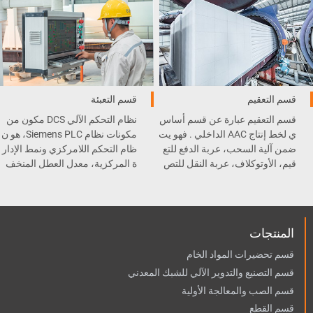
قسم التعقيم
قسم التعبئة
قسم التعقيم عبارة عن قسم أساس
نظام التحكم الآلي DCS مكون من
ي لخط إنتاج AAC الداخلي . فهو يت
مكونات نظام Siemens PLC، هو ن
ضمن آلية السحب، عربة الدفع للتع
ظام التحكم اللامركزي ونمط الإدار
قيم، الأوتوكلاف، عربة النقل للتص
ة المركزية، معدل العطل المنخف
ليب، و المعقم .
ض وسهولة الصيانة.
المنتجات
قسم تحضيرات المواد الخام
قسم التصنيع والتدوير الآلي للشبك المعدني
قسم الصب والمعالجة الأولية
قسم القطع