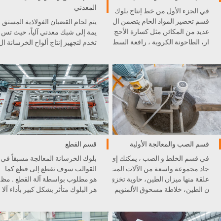
المعدني
في الجزء الأول من خط إنتاج بلوك
قسم تحضير المواد الخام يتضمن ال
يتم لحام القضبان الفولاذية المستق
عديد من المكائن مثل كسارة الأحج
يمة إلى شبك معدني آلياً، حيث تس
ار، الطاحونة الكروية ، رافعة السط
تخدم لتجهيز إنتاج ألواح الخرسانة ال
ل، و غيرها . كل آلة مدمجة بشكل
خلوية الخفيفية AAC.
ممتاز في خط الإنتاج .
قسم الصب والمعالجة الأولية
قسم القطع
في قسم الخلط و الصب ، يمكنك إي
بلوك الخرسانة المعالجة مسبقاً في
جاد مجموعة واسعة من الآلات المت
القوالب سوف تقطع إلى قطع كما
علقة منها ميزان الطين، حاوية تخزي
هو مطلوب بواسطة آلة القطع . مظ
ن الطين، خلاطة مسحوق الألمنويم
هر البلوك متأثر بشكل كبير بأداء آلا
، الطاحونة الكروية، رافعة السط
ت القطع .
ل، و غيرها .