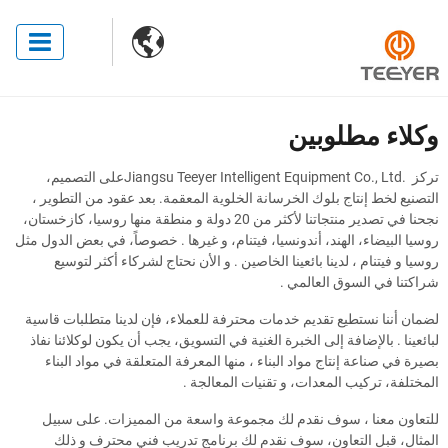

وكلاء مطلوبين
تركز
Jiangsu Teeyer Intelligent Equipment Co., Ltd.
على التصميم،
التصنيع لخط إنتاج بلوك الخرسانة الخلوية المعقمة. بعد عقود من التطوير ،
نجحنا في تصدير منتجاتنا لأكثر من 20 دولة و منطقة منها روسيا، كازخستان،
روسيا البيضاء، الهند، أندونسيا، فيتنام، و غيرها . خصوصاً، في بعض الدول مثل
روسيا و فيتنام ، لدينا بائعينا الخاصين . و الأن نحتاج لشركاء أكثر لتوسيع
شراكتنا في السوق العالمي .
لضمان أننا نستطيع تقديم خدمات محترفة للعملاء، فإن لدينا متطلبات قاسية
لبائعينا . بالإضافة إلى الخبرة الغنية في التسويق، يجب أن يكون لوكلائنا نفاذ
بصيرة في صناعة إنتاج مواد البناء ، منها المعرفة المتعلقة في مواد البناء
المختلفة، تركيب المعدات، و تقنيات المعالجة .
للتعاون معنا ، سوف نقدم لك مجموعة واسعة من المميزات. على سبيل
المثال، قبل التعاون، سوف نقدم لك برنامج تدريب فني محترف و ذلك