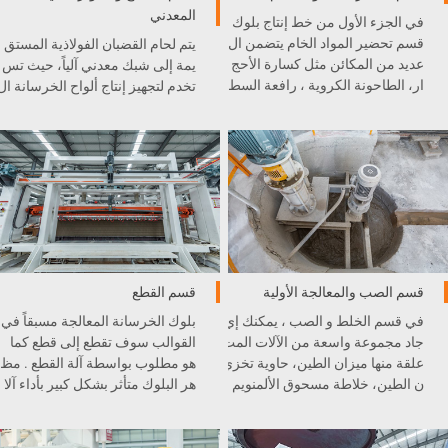
المعدني
في الجزء الأول من خط إنتاج بلوك
قسم تحضير المواد الخام يتضمن ال
يتم لحام القضبان الفولاذية المستق
عديد من المكائن مثل كسارة الأحج
يمة إلى شبك معدني آلياً، حيث تس
ار، الطاحونة الكروية ، رافعة السط
تخدم لتجهيز إنتاج ألواح الخرسانة ال
ل، و غيرها . كل آلة مدمجة بشكل
خلوية الخفيفية AAC.
ممتاز في خط الإنتاج .
قسم الصب والمعالجة الأولية
قسم القطع
في قسم الخلط و الصب ، يمكنك إي
بلوك الخرسانة المعالجة مسبقاً في
جاد مجموعة واسعة من الآلات المت
القوالب سوف تقطع إلى قطع كما
علقة منها ميزان الطين، حاوية تخزي
هو مطلوب بواسطة آلة القطع . مظ
ن الطين، خلاطة مسحوق الألمنويم
هر البلوك متأثر بشكل كبير بأداء آلا
، الطاحونة الكروية، رافعة السط
ت القطع .
ل، و غيرها .