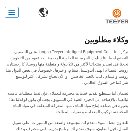

وكلاء مطلوبين
تركز
Jiangsu Teeyer Intelligent Equipment Co., Ltd.
على التصميم،
التصنيع لخط إنتاج بلوك الخرسانة الخلوية المعقمة. بعد عقود من التطوير ،
نجحنا في تصدير منتجاتنا لأكثر من 20 دولة و منطقة منها روسيا، كازخستان،
روسيا البيضاء، الهند، أندونسيا، فيتنام، و غيرها . خصوصاً، في بعض الدول مثل
روسيا و فيتنام ، لدينا بائعينا الخاصين . و الأن نحتاج لشركاء أكثر لتوسيع
شراكتنا في السوق العالمي .
لضمان أننا نستطيع تقديم خدمات محترفة للعملاء، فإن لدينا متطلبات قاسية
لبائعينا . بالإضافة إلى الخبرة الغنية في التسويق، يجب أن يكون لوكلائنا نفاذ
بصيرة في صناعة إنتاج مواد البناء ، منها المعرفة المتعلقة في مواد البناء
المختلفة، تركيب المعدات، و تقنيات المعالجة .
للتعاون معنا ، سوف نقدم لك مجموعة واسعة من المميزات. على سبيل
المثال، قبل التعاون، سوف نقدم لك برنامج تدريب فني محترف و ذلك