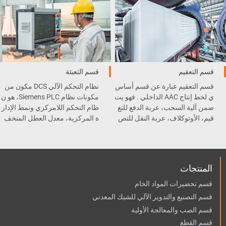
قسم التعقيم
قسم التعبئة
قسم التعقيم عبارة عن قسم أساس
نظام التحكم الآلي DCS مكون من
ي لخط إنتاج AAC الداخلي . فهو يت
مكونات نظام Siemens PLC، هو ن
ضمن آلية السحب، عربة الدفع للتع
ظام التحكم اللامركزي ونمط الإدار
قيم، الأوتوكلاف، عربة النقل للتص
ة المركزية، معدل العطل المنخف
ليب، و المعقم .
ض وسهولة الصيانة.
المنتجات
قسم تحضيرات المواد الخام
قسم التصنيع والتدوير الآلي للشبك المعدني
قسم الصب والمعالجة الأولية
قسم القطع