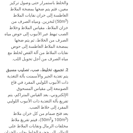
والخلط باستمرار حتى وصول تركيز
معين، فثم يتم ضخها بمضخة الملاط
الغاطسة إلى خزان نفايات الملاط
3
)
(50m
لتخزين. ومياه الصرف من
خزان الملاط، مقياس الملاط وخلاط
الصب تبهط عبر الأنبوب إلى حوض مياه
الصرف من الخلاط، ثم يتم ضخها
بمضخة الملاط الغاطسة إلى حوض
نفايات الملاط من آلة القص لخلط مع
مياه الصرف من أجل تحويل اللب.
2. تجميع، تخليط، صب، تصليب مسبق
يتم تغذية الجير والأسمنت بآلة التغذية
ذات الأنبوب اللولبي المفرد في قاع
الصومعة إلى مقياس المسحوق
الإلكتروني، بعد القياس المتراكم، يتم
تفريغ بآلة التغذية ذات الأنبوب اللولبي
المفرد إلى خلاط الصب.
بعد فتح صمام من كل خزان ملاط
3
3
(100m
و50m
)، فيتم تفريغ ملاط
مخلفات الرمال ونفايات الملاط على
التوالي إلى حجرة الخلط بجانب الخزان.