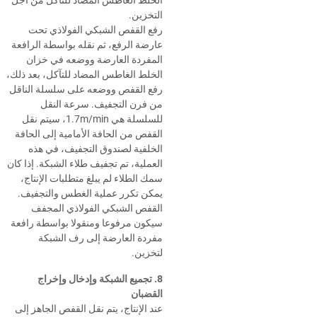
الخلط الغاطس المضاد للتآكل من أجل
التخزين.
رفع القفص الشبكي الفولاذي تحت
عارضة الرفع، ثم نقله بواسطة الرافعة
المفردة العارضة ووضعه في خزان
الخلط الغاطس المضاد للتآكل، بعد ذلك،
رفع القفص ووضعه على سلسلة الناقل
من فرن التجفيف. سرعة النقل
للسلسلة هي
1.7m/min
، سيتم نقل
القفص من الحافة الأمامية إلى الحافة
الخلفية لصندوق التجفيف، في هذه
العملية، تم تجفيف طلاء الشبكة. إذا كان
سمك الطلاء لم يبلغ متطلبات الإنتاج،
يمكن تكرر عملية الغطس والتجفيف.
القفص الشبكي الفولاذي المجفف
سيكون مرفوعا ومنقولا بواسطة رافعة
مفردة العارضة إلى رف الشبكة
لتخزين.
8. تجميع الشبكة وإدخال وإخراج
القضبان
عند الإنتاج، يتم نقل القفص الجاهز إلى