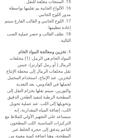
15. المنتجات مغلفة للنقل .
16. الألواح الجابية يم تقليبها بواسطة
مدور اللوح الجانبي .
17. اللوح الجانبي و القالب الفارغ سيتم
إعادة تنظيمها .
18. نظف القالب و حضر عملية الصب
التالية .
1. تخزين ومعالجة المواد الخام
المواد الخام هي الرمل: (1) مخلفات
الرمال ( أو رمل كوارتز)، جبس
نقل مخلفات الرمال إلى محطة الإنتاج
لتخزين. عند الإنتاج، استخدام المحمل
لحملها في القادوس، بعد التغذية
والتوزين، سيتم نقلها بحزام النقل إلى
المطحنة الرطبة لتنفيذ الطحن الدقيق
وتحويلها إلى اللب. عند عملية تحويل
اللب، إضافة المياه المقدارية، إنه
سيساعد على التجهيز الأولي للملاط مع
التركيزات المناسبة. اللب المطحون
الناعم يتدفق إلى حجرة الخلط عبر
المطحنة، وهنا إضافة كمية معينة من