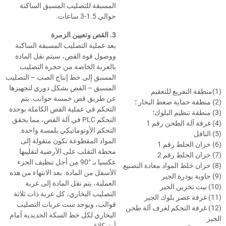
المسبقة للتصليب المسبق الساكنة
حوالي 1.5-3 ساعات.
3. القص وتعيين الزمرة
بعد عملية التصليب المسبقة الساكنة
ووصول قوة القص، سيتم نقل المادة
بالعربة الخاصة من حجرة التصليب
المسبق إلى خط إنتاج الصب – التصليب
المسبق – القص بشكل دوري لتجهيزها
(1)منطقة التفريغ للتعقيم
عن طريق قص خمسة جوانب. يتم
(2) منطقة حماية ضغط البخار ؛
التحكم في عملية القص الكاملة بوحدة
(3) منطقة تنظيم البلوك؛
التحكم PLC في آلة القص، مما يحقق
(4) غرفة آلة الطحن رقم 1
التحكم الأوتوماتيكي بلمسة واحدة.
(5) النافل
المواد المقطوعة تكون منقولة إلى
(6) خزان الحلط رقم 1
محطة التقلب على الأرضية لتقليبها
(7) خزان الخلط رقم 2
عكسيا بـ
90°
من أجل تنظيف الجزء
(8) خزان خلط المواد معادة التصنيع
الأسفل من المادة. بعد الانتهاء من هذه
(9) حاوية بودرة الجير
العملية، يتم نقل المادة إلى عربة
(10) بيت تخزين الجير
التصليب البخاري، كل عربة ذات ثلاثة
(11) غرفة عصر بلوك الجير
قوالب، ويوجد ست عربات التصليب
(12) غرفة التحكم لغرف آلة طحن
البخاري لكل خط السكة الحديدية أمام
الجير
أوتوكلاف.