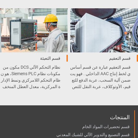
، الطاحونة الكروية، رافعة السط
ت القطع .
ل، و غيرها .
قسم التعقيم
قسم التعبئة
قسم التعقيم عبارة عن قسم أساس
نظام التحكم الآلي DCS مكون من
ي لخط إنتاج AAC الداخلي . فهو يت
مكونات نظام Siemens PLC، هو ن
ضمن آلية السحب، عربة الدفع للتع
ظام التحكم اللامركزي ونمط الإدار
قيم، الأوتوكلاف، عربة النقل للتص
ة المركزية، معدل العطل المنخف
ليب، و المعقم .
ض وسهولة الصيانة.
المنتجات
قسم تحضيرات المواد الخام
قسم التصنيع والتدوير الآلي للشبك المعدني