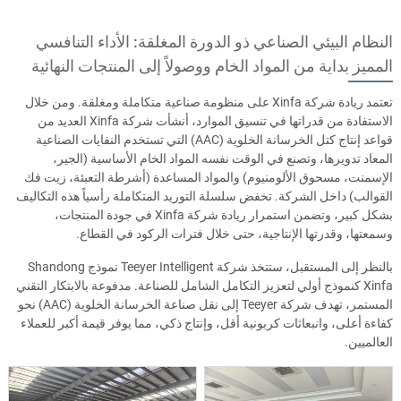
النظام البيئي الصناعي ذو الدورة المغلقة: الأداء التنافسي
المميز بداية من المواد الخام ووصولاً إلى المنتجات النهائية
تعتمد ريادة شركة Xinfa على منظومة صناعية متكاملة ومغلقة. ومن خلال
الاستفادة من قدراتها في تنسيق الموارد، أنشأت شركة Xinfa العديد من
قواعد إنتاج كتل الخرسانة الخلوية (AAC) التي تستخدم النفايات الصناعية
المعاد تدويرها، وتصنع في الوقت نفسه المواد الخام الأساسية (الجير،
الإسمنت، مسحوق الألومنيوم) والمواد المساعدة (أشرطة التعبئة، زيت فك
القوالب) داخل الشركة. تخفض سلسلة التوريد المتكاملة رأسياً هذه التكاليف
بشكل كبير، وتضمن استمرار ريادة شركة Xinfa في جودة المنتجات،
وسمعتها، وقدرتها الإنتاجية، حتى خلال فترات الركود في القطاع.
بالنظر إلى المستقبل، ستتخذ شركة Teeyer Intelligent نموذج Shandong
Xinfa كنموذج أولي لتعزيز التكامل الشامل للصناعة. مدفوعة بالابتكار التقني
المستمر، تهدف شركة Teeyer إلى نقل صناعة الخرسانة الخلوية (AAC) نحو
كفاءة أعلى، وانبعاثات كربونية أقل، وإنتاج ذكي، مما يوفر قيمة أكبر للعملاء
العالميين.