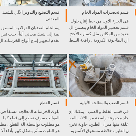
قسم تحضيرات المواد الخام
قسم التصنيع والتدوير الآلي للشبك
المعدني
في الجزء الأول من خط إنتاج بلوك
قسم تحضير المواد الخام يتضمن ال
يتم لحام القضبان الفولاذية المستق
عديد من المكائن مثل كسارة الأحج
يمة إلى شبك معدني آلياً، حيث تس
ار، الطاحونة الكروية ، رافعة السط
تخدم لتجهيز إنتاج ألواح الخرسانة ال
ل، و غيرها . كل آلة مدمجة بشكل
خلوية الخفيفية AAC.
ممتاز في خط الإنتاج .
قسم الصب والمعالجة الأولية
قسم القطع
في قسم الخلط و الصب ، يمكنك إي
بلوك الخرسانة المعالجة مسبقاً في
جاد مجموعة واسعة من الآلات المت
القوالب سوف تقطع إلى قطع كما
علقة منها ميزان الطين، حاوية تخزي
هو مطلوب بواسطة آلة القطع . مظ
ن الطين، خلاطة مسحوق الألمنويم
هر البلوك متأثر بشكل كبير بأداء آلا