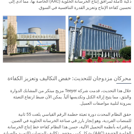
ذكية كاملة لمرافق إنتاج الخرسانة الخلوية (AAC) الخاصة بها، مما أدى إلى
تحسين كفاءة الإنتاج وتعزيز القدرة التنافسية في السوق.
محركان مزدوجان للتحديث: خفض التكاليف وتعزيز الكفاءة
خلال هذا التحديث، قدمت شركة Teeyer مزيج مبتكر من المشابك الدوارة
والبثق، مما يتيح إزالة الكتل وتكديسها آلياً. يمكن الآن ضبط ارتفاع التعبئة
بمرونة لتلبية مواصفات العميل.
حقق النظام المحدث دورة تعبئة حطمة الرقم القياسي بلغت 55 ثانية
للمنصات الفردية، وهو إنجاز بارز في صناعة الخرسانة الخلوية في الصين.
وباقترانه بأنظمة التحميل الآلية، حسن هذا النظام كفاءة خط إنتاج الخرسانة
الخلوية الخفيفة (AAC) بشكلٍ كبير، وخفض تكاليف المنصات (التوريد والصيانة