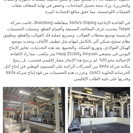
والتخزين)، وزاد سعة تحميل الشاحنات، وخفض في نهاية المطاف نفقات
العمليات اللوجستية، مما حقق منافع اقتصادية كبيرة.
في القاعدة الإنتاجية Xinfa’s Chiping بمقاطعة Shandong، قامت شركة
Teeyer بتحديث غرف المعالجة المسبقة وأقسام القطع. وشملت التحسينات
الرئيسية توسيع محطات القوالب، وتسريع عملية فك القوالب والقطع، وتطبيق
نظام تسليح شبكي آلي بالكامل لمهام مثل تنظيف الألياف، وتحديد موضع
الهيكل الفولاذي، وتوزيع الشبكة، والتجميع. بعد هذه التحدثيات، تجاوز الإنتاج
اليومي في مصنعي Xinyuan وHaoji 20,000 متر مكعب، مما زاد الكفاءة
الإجمالية بنحو 30%. لم يرسخ هذا الإنجاز معيار إقليمي فحسب، بل رسخ
مكانة شركة Xinfa بين الشركات الرائدة على المستوى الوطني في إنتاج كتل
الخرسانة الخلوية (AAC). وعززت هذه التحسينات من قوة إنتاج شركة Xinfa
وقدرتها على تلبية الطلب الإقليمي.