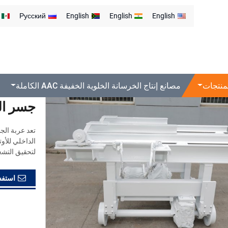
Русский
English
English
English
منتجات
مصانع إنتاج الخرسانة الخلوية الخفيفة AAC الكاملة
جسر الن
تعد عربة الج
الداخلي للأو
لتحقيق التشغ
استفس