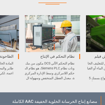
ش فيلم
نظام التحكم في الإنتاج
الطاحونة 
لتغليف الخا
نظام التحكم الآلي DCS مكون من مك
المادة الخ
لماء أو الغبا
ونات نظام Siemens PLC، هو نظام الت
طاير والمخ
حكم اللامركزي ونمط الإدارة المركزي
اعمة، لكي 
يمكن تحقيق الفصل الألواح بسمك 5
ة، معدل العطل المنخفض وسهولة ال
ح تلقائياً.
صيانة.
مصانع إنتاج الخرسانة الخلوية الخفيفة AAC الكاملة