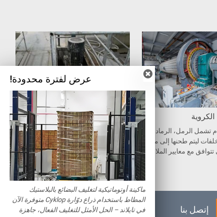
عرض لفترة محدودة!
الكروية
خلاط الملاط
ام تشمل الرمل، الرماد المت
يوجد حوض طين متنقل بجوار خزان ت
لفات ليتم طحنها إلى مواد ن
خزين الملاط، بوظيفتين: واحدة لضخ ال
تتوافق مع معايير الملاط. .
ملاط إلى منطقة الخلط، والأخرى لتو
صيل كل خزان لوحده.
ماكينة أوتوماتيكية لتغليف البضائع بالبلاستيك
المطاط باستخدام ذراع دوّارة Cyklop متوفرة الآن
إتصل بنا
في تايلاند – الحل الأمثل للتغليف الفعال، جاهزة