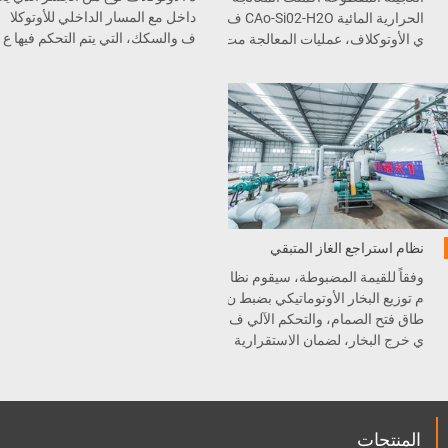
داخل مع المسار الداخلي للأوتوكلا
الحرارية المائية CAo-Si02-H2O ف
ف والسكك، التي يتم التحكم فيها ع
ي الأوتوكلاف، عمليات المعالجة مت
ن طريق نظام كهربائي وهيدروليك
مثلة في أربع مراحل، التفريغ الهوائ
ي لتحقيق التشغيل الآلي.
ي – التسخين – درجة الحرارة الثا
بتة – التبريد، والمنتج النهائي. في ال
نهاية، إنتاج كتل أو الألواح الخرسانة
الخلوية الخفيفة AAC.
نظام استراجع الغاز المتبقي
وفقاً للقيمة المضبوطة، سيقوم نظا
م توزيع البخار الأوتوماتيكي بضبط ن
طاق فتح الصمام، والتحكم الآلي ف
ي خرج البخار، لضمان الاستقرارية
لكل دورة صيانة الأوتوكلاف، تحسي
ن جودة المنتجات ...
المنتجات