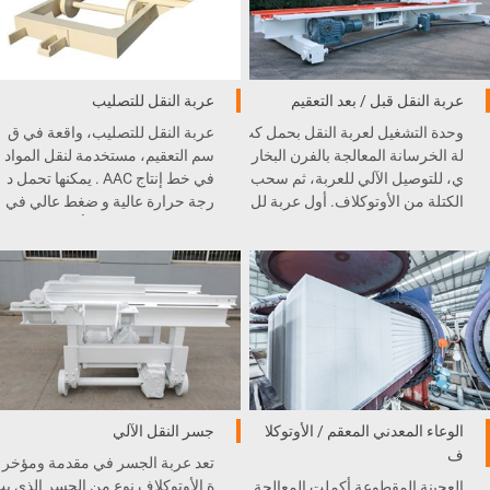
عربة النقل قبل / بعد التعقيم
عربة النقل للتصليب
وحدة التشغيل لعربة النقل بحمل كت
عربة النقل للتصليب، واقعة في ق
لة الخرسانة المعالجة بالفرن البخار
سم التعقيم، مستخدمة لنقل المواد
ي، للتوصيل الآلي للعربة، ثم سحب
في خط إنتاج AAC . يمكنها تحمل د
الكتلة من الأوتوكلاف. أول عربة لل
رجة حرارة عالية و ضغط عالي في
معالجة البخارية لوصلة فط الخطا
التعقيم ، و لن تسحق أو تشوه .
ف من وحدة التشغيل، ومن ثم نقل
بواسطة عربة النقل لسكة الاسترج
اع، منطقة التحميل.
الوعاء المعدني المعقم / الأوتوكلا
جسر النقل الآلي
ف
تعد عربة الجسر في مقدمة ومؤخر
ة الأوتوكلاف نوع من الجسر الذي ي
العجينة المقطوعة أكملت المعالجة