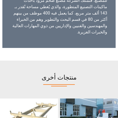
للمصنع، فتمتلك الشركة مصنع ضخم مزود بأحدث
ماكينات التصنيع المتطورة، والذي يُغطي مساحة تُقدر بـ
143 ألف متر مربع، كما يعمل فيه 400 موظف من بينهم
أكثر من 80 في قسم البحث والتطوير وهم من الخبراء
والمهندسين والفنيين والإداريين من ذوي المهارات العالية
والخبرات الغزيرة.
منتجات أخرى