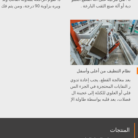
دية أو آلة صنع الثقب البارعة .
ويره بزاوية 90 درجة، ومن يتم فك
ذراع التثبيت الذي يتحكم فيه بواسط
ة المحرك الهيدروليكي لوضع الجدا
ر الجانبي والكتلة معاً على عربة الق
طع.
نظام التنظيف من أعلى وأسفل
بعد معالجة القطع، يجب إعادة تدوي
ر النفايات المحتجزة في الجزء الس
فلي أو العلوي للكتلة إلى عجينة ال
فضلات، بعد قلبه بواسطة طاولة الإ
مالة وتنظيفها بواسطة ماكينة التنظ
يف.
المنتجات