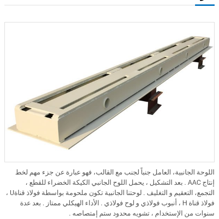
اللوحة الجانبية، العامل جنباً لجنب مع القالب، فهو عبارة عن جزء مهم لخط
إنتاج AAC . بعد التشكيل ، يحمل اللوح الجانبي الكيكة الخضراء للقطع ،
التجمع، التعقيم و التغليف . لوحتنا الجانبية تكون ملحومة بواسطة فولاذ قناةU ،
فولاذ قناة H ، أنبوب فولاذي و لوح فولاذي . الأداء الهيكلي ممتاز . بعد عدة
سنوات من الإستخدام ، تشويه محدود ستم إمتصاصه .