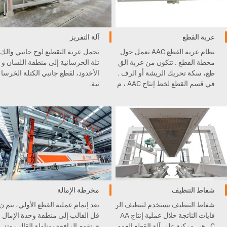
عربة القطع
آلة التفريز
نظام عربة القطع AAC تعمل حول
تحمل عربة التقطيع لوح جانبي والك
محطة القطع . تتكون من عربة الق
تلة الخرسانية إلى منطقة اللسان و
طع، سكة تحريك الريشة أو الرف .
الأخدود، لقطع جانبي الكتلة الخرسا
في قسم القطع لخط إنتاج AAC ، م
نية.
عدات القطع هذه يمكنها نقل الكيكة
بشكل عام، غرض الكتلة الخرسانية
الخضراء و اللوحة الجانبية من رافع
600 مم، وعرض اللوح الخرساني 6
ة القلب إلى طاولة المنحدرة .
08 مم. بالنسبة للوح هناك عملية ق
طع إضافية للأخدود.
شفاط التنظيف
مخرطة الإمالة
شفاط التنظيف يستخدم لتنظيف الن
بعد إتمام عملية القطع الأولي، يتم ن
فايات الناتجة خلال عملية إنتاج AA
قل القالب إلى منطقة وحدة الإمال
C . هي مركبة على آلة القطع العمو
ة. تقوم الرافعة بمناولة القالب وتد