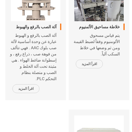
خلاطة مساحيق الألمنيوم
آلة الصب بالرفع والهبوط
يتم قياس مسحوق
آلة الصب بالرفع و الهبوط
الألومنيوم وفقاً لضبط القيمة
عبارة عن وحدة أساسية لآلة
ومن ثم وضعها في خلاط
صب بلوك AAC . فهي تتألف
السكب آلياً.
من فوهة صب ، ذراع رفع ، و
إسطوانة ضاغط الهواء . هي
اقرأ المزيد
مثبتة تحت آلة الخلط و
الصب و متصلة بنظام
التحكم
.PLC
اقرأ المزيد