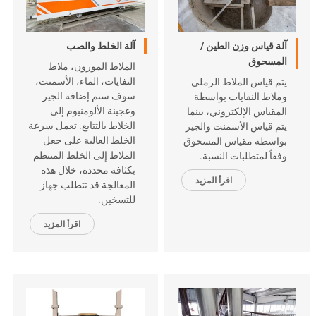
آلة قياس وزن الطين /
آلة الخلط والصب
المسحوق
الملاط الموزون، ملاط
النفايات، الماء، الأسمنت،
يتم قياس الملاط الرملي
سوف ستم إضافة الجير
وملاط النفايات بواسطة
وعجينة الألومنيوم إلى
المقياس الإلكتروني، بينما
الخلاط بالتتابع. تعمل سرعة
يتم قياس الأسمنت والجير
الخلط العالية على جعل
بواسطة مقياس المسحوق
الملاط إلى الخلط المنتظم
وفقاً لمتطلبات النسبة.
بكثافة محددة، خلال هذه
اقرأ المزيد
المعالجة قد تتطلب جهاز
للتسخين.
اقرأ المزيد