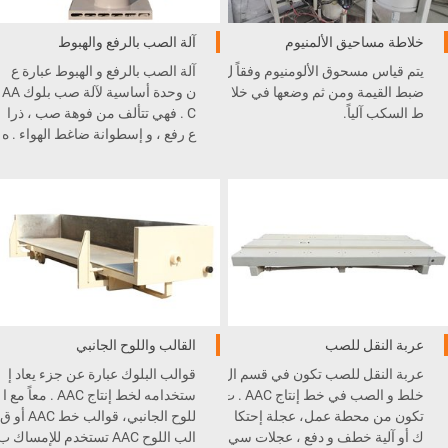
خلاطة مساحيق الألمنيوم
آلة الصب بالرفع والهبوط
يتم قياس مسحوق الألومنيوم وفقاً ل
آلة الصب بالرفع و الهبوط عبارة ع
ضبط القيمة ومن ثم وضعها في خلا
ن وحدة أساسية لآلة صب بلوك AA
ط السكب آلياً.
C . فهي تتألف من فوهة صب ، ذرا
ع رفع ، و إسطوانة ضاغط الهواء . ه
ي مثبتة تحت آلة الخلط و الصب و
متصلة بنظام التحكم
.PLC
عربة النقل للصب
القالب واللوح الجانبي
عربة النقل للصب تكون في قسم ال
قوالب البلوك عبارة عن جزء يعاد إ
خلط و الصب في خط إنتاج AAC . ت
ستخدامه لخط إنتاج AAC . معاً مع ا
تكون من محطة عمل، عجلة إحتكا
للوح الجانبي، قوالب خط AAC أو ق
ك أو آلية خطف و دفع ، عجلات سي
الب اللوح AAC تستخدم للإمساك ب