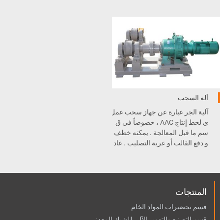
ر، و جهاز تموضع . عربة النقل للص
مواد الطين من قسم المعالجة الم
ب يمكنها التوقف، التموضع، والإص
سبقة إلى قسم المعالجة .
طفاف على محاذاة السكة بدقة بعد
حركة نقل سريعة .
آلة السحب
آلية الجر عبارة عن جهاز سحب عمل
ي لخط إنتاج AAC ، خصوصاً في ق
سم ما قبل المعالجة . يمكنه خطف
و دفع القالب أو عربة التصليب . عاد
ة جهاز السحب هذا يستخدم لنقل ال
قوالب في قسم ماقبل المعالجة و
عربة التصليب في قسم قبل و بعد ا
لتعقيم .
المنتجات
قسم تحضيرات المواد الخام
قسم التصنيع والتدوير الآلي للشبك المعدني