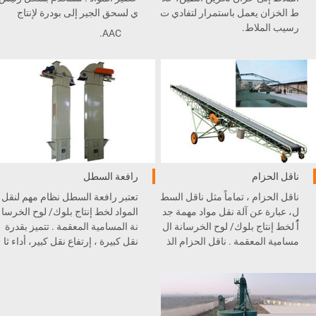
ط الخزان يعمل باستمرار لتفادي ت
ي لسحق الجير إلى بودرة لإنتاج
رسيب الملاط.
.AAC
ناقل الحزام
رافعة السطل
ناقل الحزام ، تماماً مثل ناقل السط
تعتبر رافعة السطل نظام مهم لنقل
ل، عبارة عن آلة نقل مواد مهمة جد
المواد لخط إنتاج بلوك/ لوح الخرسا
اًُ لخط إنتاج بلوك/ لوح الخرسانة ال
نة المسامية المعقمة . تتميز بقدرة
مسامية المعقمة . ناقل الحزام الذ
نقل كبيرة ، إرتفاع نقل كبير، أداء ثا
ي لدينا يتميز بقدرة نقل كبيرة ، هيك
بت و موثوق، و خدمة صلاحية طويل
ل بسيط، صيانة بسيطة، و مكونات
ة . يستخدم الجزء الساحب مزيج من
قياسية .
خفض و و سلسلة ربط دائري بقوة
عالية .