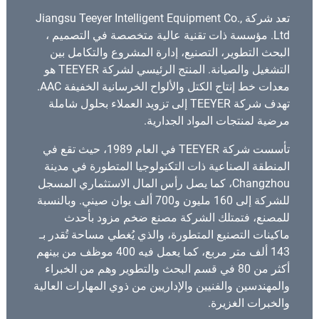
تعد شركة Jiangsu Teeyer Intelligent Equipment Co.,
Ltd. مؤسسة ذات تقنية عالية متخصصة في التصميم ،
البحث التطوير، التصنيع، إدارة المشروع والتكامل بين
التشغيل والصيانة. المنتج الرئيسي لشركة TEEYER هو
معدات خط إنتاج الكتل والألواح الخرسانية الخفيفة AAC.
تهدف شركة TEEYER إلى تزويد العملاء بحلول شاملة
مرضية لمنتجات المواد الجدارية.
تأسست شركة TEEYER في العام 1989، حيث تقع في
المنطقة الصناعية ذات التكنولوجيا المتطورة في مدينة
Changzhou، كما يصل رأس المال الاستثماري المسجل
للشركة إلى 160 مليون و700 ألف يوان صيني. وبالنسبة
للمصنع، فتمتلك الشركة مصنع ضخم مزود بأحدث
ماكينات التصنيع المتطورة، والذي يُغطي مساحة تُقدر بـ
143 ألف متر مربع، كما يعمل فيه 400 موظف من بينهم
أكثر من 80 في قسم البحث والتطوير وهم من الخبراء
والمهندسين والفنيين والإداريين من ذوي المهارات العالية
والخبرات الغزيرة.