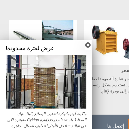
عرض لفترة محدودة!
حجر
ناقل الحزام
ر عبارة آلة مهمة لخط تح
ناقل الحزام ، تماماً مثل ناقل السطل،
د . تستخدم بشكل رئيسي ل
عبارة عن آلة نقل مواد مهمة جداًُ لخط
إلى بودرة لإنتاج
إنتاج بلوك/ لوح الخرسانة المسامية ال
معقمة . ناقل الحزام الذي لدينا يتميز ب
قدرة نقل كبيرة ، هيكل بسيط، صيانة ب
سيطة، و مكونات قياسية .
ماكينة أوتوماتيكية لتغليف البضائع بالبلاستيك
المطاط باستخدام ذراع دوّارة Cyklop متوفرة الآن
إتصل بنا
في تايلاند – الحل الأمثل للتغليف الفعال، جاهزة