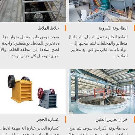
الطاحونة الكروية
خلاط الملاط
المادة الخام تشمل الرمل، الرماد ال
يوجد حوض طين متنقل بجوار خزا
متطاير والمخلفات ليتم طحنها إلى
ن تخزين الملاط، بوظيفتين: واحدة
مواد ناعمة، لكي تتوافق مع معايير
لضخ الملاط إلى منطقة الخلط، والأ
الملاط. .
خرى لتوصيل كل خزان لوحده.
خزان تخزين الطين
كسارة الحجر
بعد طاحونة الكرات، سوف يتم ضخ
كسارة الحجر عبارة آلة مهمة لخط 
الملاط إلى خزان تخزين الطين، خلا
حضير المواد . تستخدم بشكل رئيس