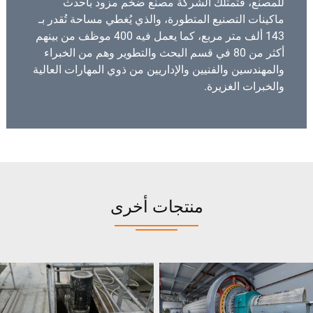
للمصنع، فتمتلك الشركة مصنع ضخم مزود بأحدث
ماكينات التصنيع المتطورة، والذي يُغطي مساحة تُقدر بـ
143 ألف متر مربع، كما يعمل فيه 400 موظف من بينهم
أكثر من 80 في قسم البحث والتطوير وهم من الخبراء
والمهندسين والفنيين والإداريين من ذوي المهارات العالية
والخبرات الغزيرة.
منتجات أخرى