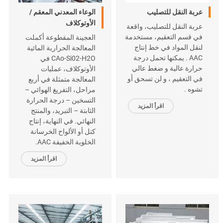
عربة النقل للتصليب
الوعاء المعدني المعقم /
الأوتوكلاف
عربة النقل للتصليب، واقعة
في قسم التعقيم، مستخدمة
العجينة المقطوعة أكملت
لنقل المواد في خط إنتاج
المعالجة الحرارية المائية
AAC . يمكنها تحمل درجة
CAo-Si02-H2O في
حرارة عالية و ضغط عالي
الأوتوكلاف، عمليات
في التعقيم ، و لن تسحق أو
المعالجة متمثلة في أربع
تشوه .
مراحل، التفريغ الهوائي –
التسخين – درجة الحرارة
اقرأ المزيد
الثابتة – التبريد، والمنتج
النهائي. في النهاية، إنتاج
كتل أو الألواح الخرسانة
الخلوية الخفيفة AAC.
اقرأ المزيد