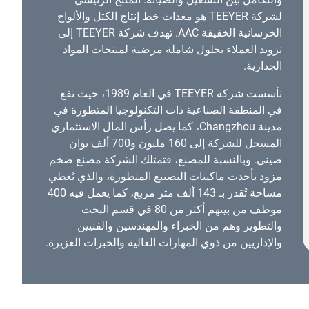
لشركة TEEYER هو معدات خط إنتاج الكتل والألواح
الخرسانية الخفيفة AAC. تهدف شركة TEEYER إلى
تزويد العملاء بحلول شاملة مرضية لمنتجات المواد
الجدارية.
تأسست شركة TEEYER في العام 1989، حيث تقع
في المنطقة الصناعية ذات التكنولوجيا المتطورة في
مدينة Changzhou، كما يصل رأس المال الاستثماري
المسجل للشركة إلى 160 مليون و700 ألف يوان
صيني. وبالنسبة للمصنع، فتمتلك الشركة مصنع ضخم
مزود بأحدث ماكينات التصنيع المتطورة، والذي يُغطي
مساحة تُقدر بـ 143 ألف متر مربع، كما يعمل فيه 400
موظف من بينهم أكثر من 80 في قسم البحث
والتطوير وهم من الخبراء والمهندسين والفنيين
والإداريين من ذوي المهارات العالية والخبرات الغزيرة.