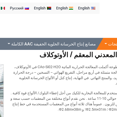
Русский
English
English
English
 الأوتوكلاف
تجات
مصانع إنتاج الخرسانة الخلوية الخفيفة AAC الكاملة
المعدني المعقم / الأوتوكلاف
العجينة المقطوعة أكملت المعالجة الحرارية المائية CAo-Si02-H2O في الأوتوكلاف،
لجة متمثلة في أربع مراحل، التفريغ الهوائي – التسخين – درجة الحرارة
ريد، والمنتج النهائي. في النهاية، إنتاج كتل أو الألواح الخرسانة الخلوية
تخدم للمعالجة البخارية للكيك من أجل إعطاء البلوك/ الألواح قوة كافية .
دورة التعقيم حوالي 10-11 ساعة . نحن نقدم أنواع مختلفة من المعقمات حسب سعة و
للزبون . عموماً هناك ثلاثة أنواع من المعقمات المستخدمة في خط إنتاج
Φ2m
؛
Φ2.5m×31m
؛ و
.Φ2.68m×38m