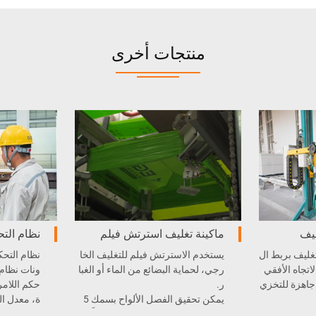
منتجات أخرى
ليف
ماكينة تغليف استرتش فيلم
نظام التح
تغليف بربط ال
يستخدم الاسترتش فيلم للتغليف الخا
لاتجاه الأفقي
رجي، لحماية البضائع من الماء أو الغبا
جاهزة للتخزي
ر.
حكم اللامر
يمكن تحقيق الفصل الألواح بسمك 5
ة، معدل ا
سم، وتقسيم الكتل والألواح تلقائياً.
صيانة.