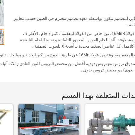
ياني للتصميم مكون بواسطة معهد تصميم محترم في الصين حسب معايير
قة .
فولاذ
16MnR
، نوع خاص من الفولاذ لمعقمنا ، كمواد خام . الأطراف
طوفة .آلة اللحام القوس المغمور التلقائية و تقنية اللحام الناضجة
ا . كل عناصر الضغط محددة بـ أشعة X للعيوب الضمنية .
المعقم مصنوعة من فولاذ
16Mn
عن طريق الدمج بين كير الحديد و معالجات ثانوي
وق تروس مع تروس دودية أفضل من مخفض التروس للنوع العادي ز ثلاثة آليات حم
 يدوي) ، و مخفض تروس يدوي .
دات المتعلقة بهذا القسم