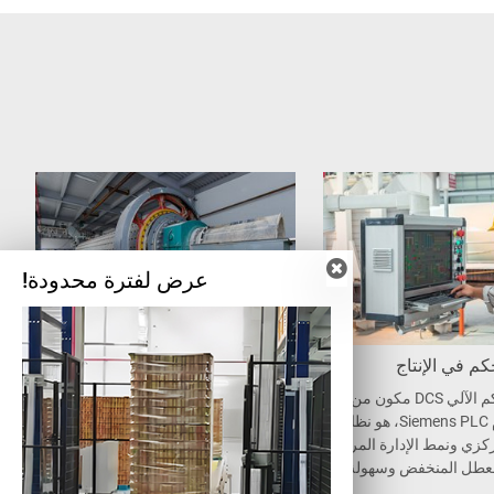
عرض لفترة محدودة!
كم في الإنتاج
الطاحونة الكروية
نظام التحكم الآلي DCS مكون من مك
المادة الخام تشمل الرمل، الرماد المت
ونات نظام Siemens PLC، هو نظام الت
طاير والمخلفات ليتم طحنها إلى مواد ن
كزي ونمط الإدارة المركزي
اعمة، لكي تتوافق مع معايير الملاط. .
لعطل المنخفض وسهولة ال