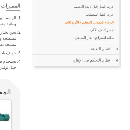
المميزات
عربة النقل قبل / بعد التعقيم
عربة النقل للتصليب
الرسم الب
الوعاء المعدني المعقم / الأوتوكلاف
وطنية متعل
جسر النقل الآلي
نحن نختار 
نظام استراجع الغاز المتبقي
مسطحة و مش
مستخدمة كلاهم
قسم التعبئة
حواف باب 
نظام التحكم في الإنتاج
نستخدم صند
حبل لولبي
المع