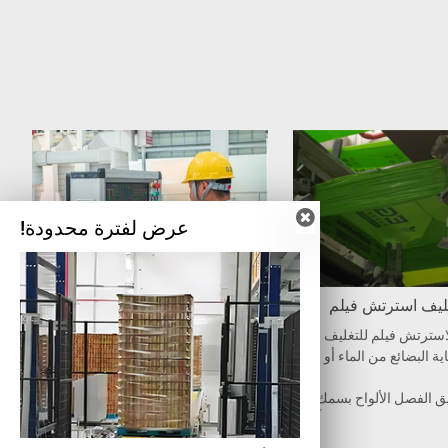
عرض لفترة محدودة!
غليف استرتش فيلم
نظام التحكم في الإنتاج
سترتش فيلم للتغليف الخا
نظام التحكم الآلي DCS مكون من مك
 البضائع من الماء أو الغبا
ونات نظام Siemens PLC، هو نظام الت
حكم اللامركزي ونمط الإدارة المركزي
يمكن تحقيق الفصل الألواح بسمك 5
ة، معدل العطل المنخفض وسهولة ال
الكتل والألواح تلقائياً.
صيانة.