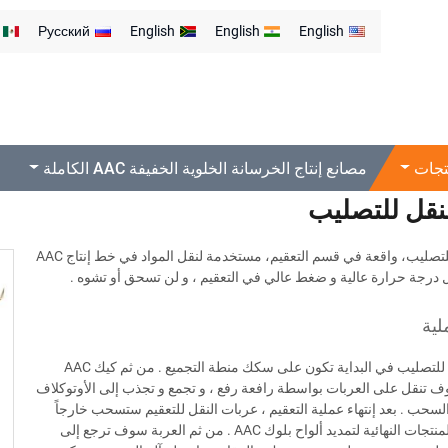
Русский
English
English
English
تجات
مصانع إنتاج الخرسانة الخلوية الخفيفة AAC الكاملة
نقل للتصليب
عربة النقل للتصليب، واقعة في قسم التعقيم، مستخدمة لنقل المواد في خط إنتاج AAC
ل درجة حرارة عالية و ضغط عالي في التعقيم ، و لن تسحق أو تشوه .
لية
عربات النقل للتصليب في البداية تكون على سكك منطة التجميع . من ثم كيك AAC
تنقل على العربات بواسطة رافعة رفع ، و تجمع و تجذب إلى الأوتوكلاف
لسحب . بعد إنتهاء عملية التعقيم ، عربات النقل للتعقيم ستسحب خارجاً
إلى منطقة المنتجات النهائية لتمديد ألواح بلوك AAC . من ثم العربة سوف ترجع إلى