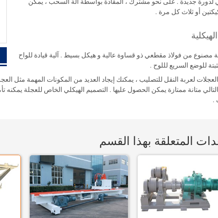
ي لدورة جديدة . على نحو مشترك ، المقادة بواسطة آلة السحب ، يمكن
كتين أو ثلاث كل مرة .
لهيكلية
ة مصنوع من فولاذ مقطعي ذو قساوة عالية و هيكل بسيط . آلية قيادة للواح
بتة للوضع السريع لللوح .
عجلات لعربة النقل للتصليب ، يمكنك إيجاد العديد من المكونات المهمة مثل العجلة
التالي متانة ممتازة يمكن الحصول عليها . التصميم الهيكلي الخاص للعجلة يمكنه ت
.
دات المتعلقة بهذا القسم