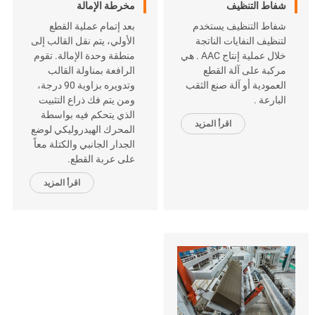
شفاط التنظيف
مخرطة الإمالة
شفاط التنظيف يستخدم
بعد إتمام عملية القطع
لتنظيف النفايات الناتجة
الأولي، يتم نقل القالب إلى
خلال عملية إنتاج AAC . هي
منطقة وحدة الإمالة. تقوم
مركبة على آلة القطع
الرافعة بمناولة القالب
العمودية أو آلة صنع الثقب
وتدويره بزاوية 90 درجة،
البارعة .
ومن يتم فك ذراع التثبيت
الذي يتحكم فيه بواسطة
اقرأ المزيد
المحرك الهيدروليكي لوضع
الجدار الجانبي والكتلة معاً
على عربة القطع.
اقرأ المزيد