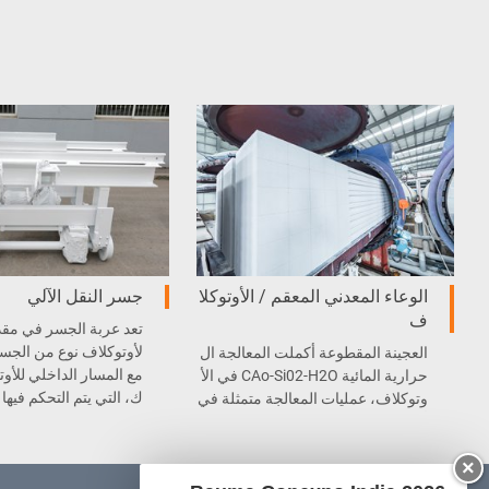
الوعاء المعدني المعقم / الأوتوكلا
جسر النقل الآلي
ف
تعد عربة الجسر في مقد
لأوتوكلاف نوع من الجسر
العجينة المقطوعة أكملت المعالجة ال
مع المسار الداخلي للأو
حرارية المائية CAo-Si02-H2O في الأ
ك، التي يتم التحكم فيه
وتوكلاف، عمليات المعالجة متمثلة في
م كهربائي وهيدروليكي ل
أربع مراحل، التفريغ الهوائي – التسخ
يل الآلي.
ين – درجة الحرارة الثابتة – التبريد، وا
×
لمنتج النهائي. في النهاية، إنتاج كتل أو