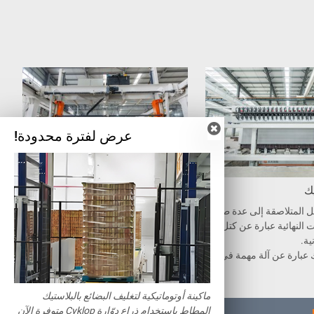
عرض لفترة محدودة!
يك
رافعة المنتجات النهائية
 المتلاصقة إلى عدة طبقا
سيتم رفع المنتجات النهائية برافعة الت
 النهائية عبارة عن كتل وأل
ثبيت، لترك الجدار الجانبي خلفه، وسو
ية.
ف يتم نقل الجدار الجانبي إلى خطوة ا
ك عبارة عن آلة مهمة في آلا
لإنتاج القادمة. يجب وضع الكتل على م
كبس الكتل المتحركة، يتم وضع الألواح
على ناقل الألواح.
ماكينة أوتوماتيكية لتغليف البضائع بالبلاستيك
المطاط باستخدام ذراع دوّارة Cyklop متوفرة الآن