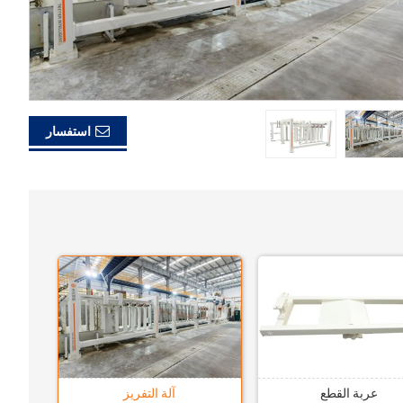
استفسار
عربة القطع
آلة التفريز