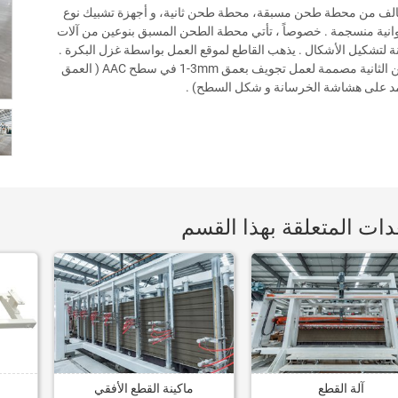
تتالف من محطة طحن مسبقة، محطة طحن ثانية، و أجهزة تشبيك نوع
نية منسجمة . خصوصاً ، تأتي محطة الطحن المسبق بنوعين من آلات
ة لتشكيل الأشكال . يذهب القاطع لموقع العمل بواسطة غزل البكرة .
الثانية مصممة لعمل تجويف بعمق
1-3mm
في سطح AAC ( العمق
مد على هشاشة الخرسانة و شكل السطح) .
دات المتعلقة بهذا القسم
آلة القطع
ماكينة القطع الأفقي