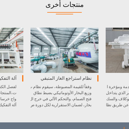
منتجات أخرى
نظام استراجع الغاز المتبقي
آلة التفك
مة ومؤخرة ا
وفقاً للقيمة المضبوطة، سيقوم نظام ت
لفصل الكتل
 الذي يتداخل
وزيع البخار الأوتوماتيكي بضبط نطاق
ت،المنتجات
توكلاف والسك
فتح الصمام، والتحكم الآلي في خرج ال
واح خرسان
ا عن طريق نظا
بخار، لضمان الاستقرارية لكل دورة ص
آلة التفكي
تحقيق التشغ
يانة الأوتوكلاف، تحسين جودة المنتجا
ت إنتاج AAC في قسم التعبئة .
ت ...