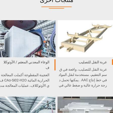
منتجات أخرى
عربة النقل للتصليب
الوعاء المعدني المعقم / الأوتوكلا
ف
عربة النقل للتصليب، واقعة في ق
سم التعقيم، مستخدمة لنقل المواد
العجينة المقطوعة أكملت المعالجة
في خط إنتاج AAC . يمكنها تحمل د
الحرارية المائية CAo-Si02-H2O
رجة حرارة عالية و ضغط عالي في
ي الأوتوكلاف، عمليات المعالجة مت
التعقيم ، و لن تسحق أو تشوه .
مثلة في أربع مراحل، التفريغ الهوائ
ي – التسخين – درجة الحرارة الثا
بتة – التبريد، والمنتج النهائي. في ال
نهاية، إنتاج كتل أو الألواح الخرسانة
الخلوية الخفيفة AAC.