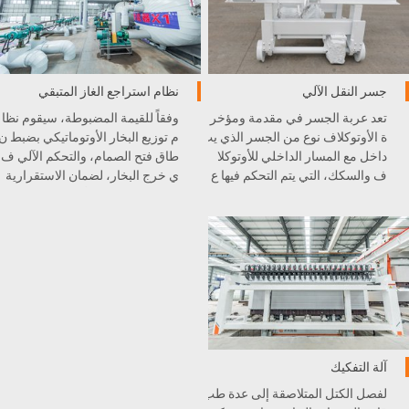
جسر النقل الآلي
نظام استراجع الغاز المتبقي
تعد عربة الجسر في مقدمة ومؤخر
وفقاً للقيمة المضبوطة، سيقوم نظا
ة الأوتوكلاف نوع من الجسر الذي يت
م توزيع البخار الأوتوماتيكي بضبط ن
داخل مع المسار الداخلي للأوتوكلا
طاق فتح الصمام، والتحكم الآلي ف
ف والسكك، التي يتم التحكم فيها ع
ي خرج البخار، لضمان الاستقرارية
ن طريق نظام كهربائي وهيدروليك
لكل دورة صيانة الأوتوكلاف، تحسي
ي لتحقيق التشغيل الآلي.
ن جودة المنتجات ...
آلة التفكيك
لفصل الكتل المتلاصقة إلى عدة طب