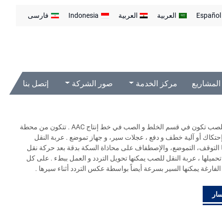
Español
العربية
العربية
Indonesia
فارسی
المشاريع
مركز الخدمة
صور الشركة
إتصل بنا
عربة النقل للصب تكون في قسم الخلط و الصب في خط إنتاج AAC . تتكون من محطة
تكاك أو آلية خطف و دفع ، عجلات سير، و جهاز تموضع . عربة النقل
 التوقف، التموضع، والإصطفاف على محاذاة السكة بدقة بعد حركة نقل
تحميلها ، عربة النقل للصب يمكنها تحويل التردد و العمل ببطء . على كل
الفارغة يمكنها السير بسرعة أيضاً بواسطة عكس التردد أثناء سيرها .
ار