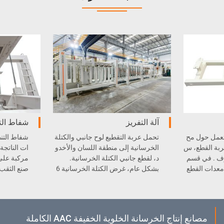
آلة التفريز
شفاط ال
م عربة القطع AAC تعمل حول مح
تحمل عربة التقطيع لوح جانبي والكتلة
شفاط التن
ربة القطع، س
الخرسانية إلى منطقة اللسان والأخدو
رف . في قسم
د، لقطع جانبي الكتلة الخرسانية.
مركبة على 
 لخط إنتاج AAC ، معدات القطع
بشكل عام، غرض الكتلة الخرسانية 6
صنع الثقب 
لخضراء و اللو
00 مم، وعرض اللوح الخرساني 608
لقلب إلى طاول
مم. بالنسبة للوح هناك عملية قطع إضا
فية للأخدود.
مصانع إنتاج الخرسانة الخلوية الخفيفة AAC الكاملة