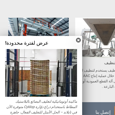
عرض لفترة محدودة!
تنظيف
مخرطة الإمالة
ظيف يستخدم لتنظيف النفاي
بعد إتمام عملية القطع الأولي، يتم نقل
ات الناتجة خلال عملية إنتاج AAC . هي
القالب إلى منطقة وحدة الإمالة. تقوم
آلة القطع العمودية أو آلة
الرافعة بمناولة القالب وتدويره بزاوية
البارعة .
90 درجة، ومن يتم فك ذراع التثبيت ال
ذي يتحكم فيه بواسطة المحرك الهيدر
وليكي لوضع الجدار الجانبي والكتلة مع
ماكينة أوتوماتيكية لتغليف البضائع بالبلاستيك
اً على عربة القطع.
المطاط باستخدام ذراع دوّارة Cyklop متوفرة الآن
إتصل بنا
في تايلاند – الحل الأمثل للتغليف الفعال، جاهزة