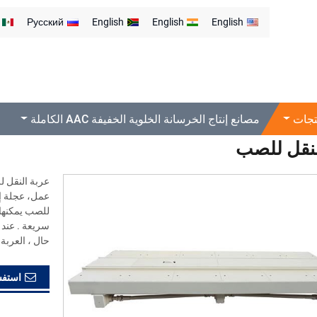
Русский
English
English
English
خلط و الصب
عربة النقل للصب
تجات
مصانع إنتاج الخرسانة الخلوية الخفيفة AAC الكاملة
لنقل للصب
عمل، عجلة إح
للصب يمكنها
سريعة . عند 
حال ، العربة 
استفس