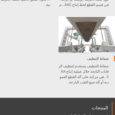
في قسم القطع لخط إنتاج AAC ، م
نية.
عدات القطع هذه يمكنها نقل الكيكة
بشكل عام، غرض الكتلة الخرسانية
الخضراء و اللوحة الجانبية من رافع
600 مم، وعرض اللوح الخرساني 6
ة القلب إلى طاولة المنحدرة .
08 مم. بالنسبة للوح هناك عملية ق
طع إضافية للأخدود.
شفاط التنظيف
شفاط التنظيف يستخدم لتنظيف الن
فايات الناتجة خلال عملية إنتاج AA
C . هي مركبة على آلة القطع العمو
دية أو آلة صنع الثقب البارعة .
المنتجات