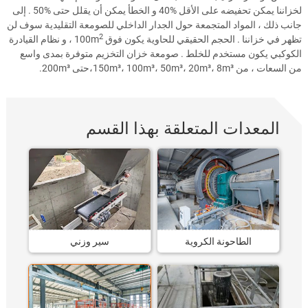
لخزاننا يمكن تحفيضه على الأقل
40%
و الخطأ يمكن أن يقلل حتى
50%
. إلى
جانب ذلك ، المواد المتجمعة حول الجدار الداخلي للصومعة التقليدية سوف لن
2
تظهر في خزاننا . الحجم الحقيقي للحاوية يكون فوق 100m
، و نظام القيادرة
الكوكبي يكون مستخدم للخلط . صومعة خزان التخزيم متوفرة بمدى واسع
من السعات ، من 150m³، 100m³، 50m³، 20m³، 8m³،حتى
.200m³
المعدات المتعلقة بهذا القسم
الطاحونة الكروية
سير وزني