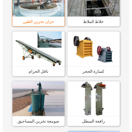
خلاط الملاط
خزان تخزين الطين
كسارة الحجر
ناقل الحزام
رافعة السطل
صومعة تخزين المساحيق