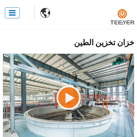

خزان تخزين الطين