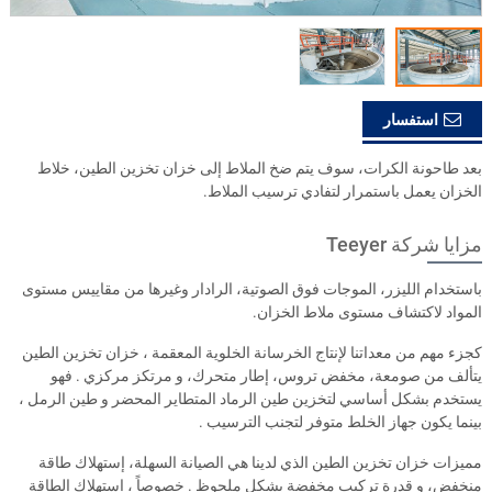
استفسار
بعد طاحونة الكرات، سوف يتم ضخ الملاط إلى خزان تخزين الطين، خلاط
الخزان يعمل باستمرار لتفادي ترسيب الملاط.
مزايا شركة Teeyer
باستخدام الليزر، الموجات فوق الصوتية، الرادار وغيرها من مقاييس مستوى
المواد لاكتشاف مستوى ملاط الخزان.
كجزء مهم من معداتنا لإنتاج الخرسانة الخلوية المعقمة ، خزان تخزين الطين
يتألف من صومعة، مخفض تروس، إطار متحرك، و مرتكز مركزي . فهو
يستخدم بشكل أساسي لتخزين طين الرماد المتطاير المحضر و طين الرمل ،
بينما يكون جهاز الخلط متوفر لتجنب الترسيب .
مميزات خزان تخزين الطين الذي لدينا هي الصيانة السهلة، إستهلاك طاقة
منخفض، و قدرة تركيب مخفضة بشكل ملحوظ . خصوصاً ، إستهلاك الطاقة