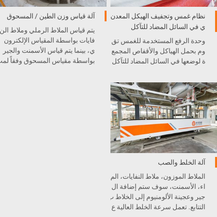
نظام غمس وتجفيف الهيكل المعدن
آلة قياس وزن الطين / المسحوق
ي في السائل المضاد للتآكل
يتم قياس الملاط الرملي وملاط الن
فايات بواسطة المقياس الإلكترون
وحدة الرفع المستخدمة للغمس تق
ي، بينما يتم قياس الأسمنت والجير
وم بحمل الهياكل والأقفاص المجمع
بواسطة مقياس المسحوق وفقاً لم
ة لوضعها في السائل المضاد للتآكل
طلبات النسبة.
والشمع. بعد ذلك، سوف يتم نقلها إل
ى فرن التجفيف.
آلة الخلط والصب
الملاط الموزون، ملاط النفايات، الم
اء، الأسمنت، سوف ستم إضافة ال
جير وعجينة الألومنيوم إلى الخلاط ب
التتابع. تعمل سرعة الخلط العالية ع