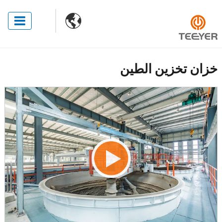

خزان تخزين الطين