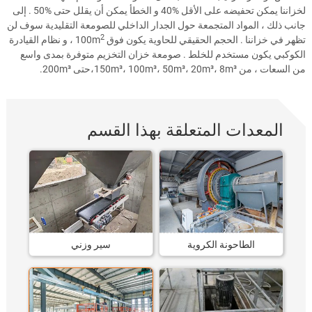
لخزاننا يمكن تحفيضه على الأقل
40%
و الخطأ يمكن أن يقلل حتى
50%
. إلى
جانب ذلك ، المواد المتجمعة حول الجدار الداخلي للصومعة التقليدية سوف لن
2
تظهر في خزاننا . الحجم الحقيقي للحاوية يكون فوق 100m
، و نظام القيادرة
الكوكبي يكون مستخدم للخلط . صومعة خزان التخزيم متوفرة بمدى واسع
من السعات ، من 150m³، 100m³، 50m³، 20m³، 8m³،حتى
.200m³
المعدات المتعلقة بهذا القسم
الطاحونة الكروية
سير وزني