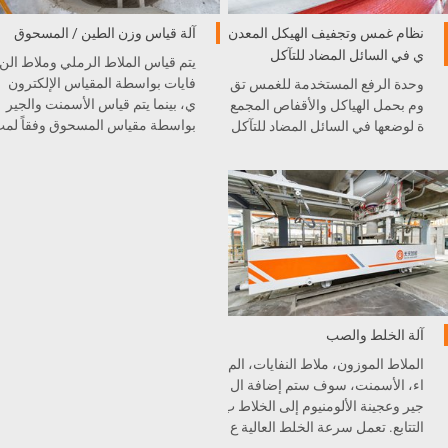
نظام غمس وتجفيف الهيكل المعدن
آلة قياس وزن الطين / المسحوق
ي في السائل المضاد للتآكل
يتم قياس الملاط الرملي وملاط الن
فايات بواسطة المقياس الإلكترون
وحدة الرفع المستخدمة للغمس تق
ي، بينما يتم قياس الأسمنت والجير
وم بحمل الهياكل والأقفاص المجمع
بواسطة مقياس المسحوق وفقاً لم
ة لوضعها في السائل المضاد للتآكل
طلبات النسبة.
والشمع. بعد ذلك، سوف يتم نقلها إل
ى فرن التجفيف.
آلة الخلط والصب
الملاط الموزون، ملاط النفايات، الم
اء، الأسمنت، سوف ستم إضافة ال
جير وعجينة الألومنيوم إلى الخلاط ب
التتابع. تعمل سرعة الخلط العالية ع