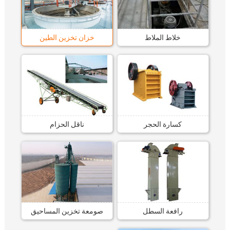
خلاط الملاط
خزان تخزين الطين
كسارة الحجر
ناقل الحزام
رافعة السطل
صومعة تخزين المساحيق