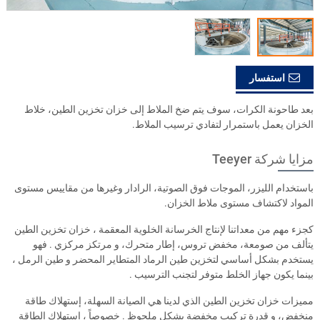
استفسار
بعد طاحونة الكرات، سوف يتم ضخ الملاط إلى خزان تخزين الطين، خلاط
الخزان يعمل باستمرار لتفادي ترسيب الملاط.
مزايا شركة Teeyer
باستخدام الليزر، الموجات فوق الصوتية، الرادار وغيرها من مقاييس مستوى
المواد لاكتشاف مستوى ملاط الخزان.
كجزء مهم من معداتنا لإنتاج الخرسانة الخلوية المعقمة ، خزان تخزين الطين
يتألف من صومعة، مخفض تروس، إطار متحرك، و مرتكز مركزي . فهو
يستخدم بشكل أساسي لتخزين طين الرماد المتطاير المحضر و طين الرمل ،
بينما يكون جهاز الخلط متوفر لتجنب الترسيب .
مميزات خزان تخزين الطين الذي لدينا هي الصيانة السهلة، إستهلاك طاقة
منخفض، و قدرة تركيب مخفضة بشكل ملحوظ . خصوصاً ، إستهلاك الطاقة