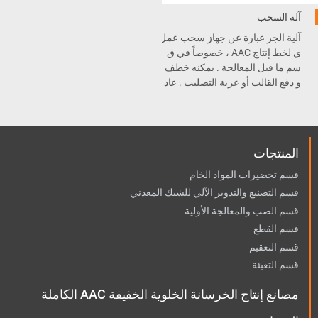
آلة السحب
آلية الجر عبارة عن جهاز سحب عمل
ي لخط إنتاج AAC ، خصوصاً في ق
سم ما قبل المعالجة . يمكنه خطف
و دفع القالب أو عربة التصليب . عاد
ة جهاز السحب هذا يستخدم لنقل ال
قوالب في قسم ماقبل المعالجة و
عربة التصليب في قسم قبل و بعد ا
لتعقيم .
المنتجات
قسم تحضيرات المواد الخام
قسم التصنيع والتدوير الآلي للشبك المعدني
قسم الصب والمعالجة الأولية
قسم القطع
قسم التعقيم
قسم التعبئة
مصانع إنتاج الخرسانة الخلوية الخفيفة AAC الكاملة