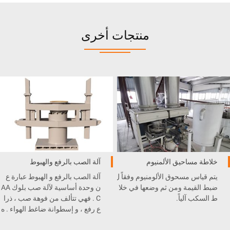
منتجات أخرى
خلاطة مساحيق الألمنيوم
آلة الصب بالرفع والهبوط
يتم قياس مسحوق الألومنيوم وفقاً ل
آلة الصب بالرفع و الهبوط عبارة ع
ضبط القيمة ومن ثم وضعها في خلا
ن وحدة أساسية لآلة صب بلوك AA
ط السكب آلياً.
C . فهي تتألف من فوهة صب ، ذرا
ع رفع ، و إسطوانة ضاغط الهواء . ه
ي مثبتة تحت آلة الخلط و الصب و