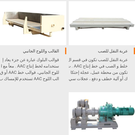
متصلة بنظام التحكم
.PLC
عربة النقل للصب
القالب واللوح الجانبي
عربة النقل للصب تكون في قسم ال
قوالب البلوك عبارة عن جزء يعاد إ
خلط و الصب في خط إنتاج AAC . ت
ستخدامه لخط إنتاج AAC . معاً مع ا
تكون من محطة عمل، عجلة إحتكا
للوح الجانبي، قوالب خط AAC أو ق
ك أو آلية خطف و دفع ، عجلات سي
الب اللوح AAC تستخدم للإمساك ب
ر، و جهاز تموضع . عربة النقل للص
مواد الطين من قسم المعالجة الم
ب يمكنها التوقف، التموضع، والإص
سبقة إلى قسم المعالجة .
طفاف على محاذاة السكة بدقة بعد
حركة نقل سريعة .