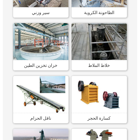
الطاحونة الكروية
سير وزني
خلاط الملاط
خزان تخزين الطين
كسارة الحجر
ناقل الحزام