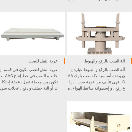
لى جعل الملاط إلى الخلط المنتظم
بكثافة محددة، خلال هذه المعالجة ق
د تتطلب جهاز للتسخين.
آلة الصب بالرفع والهبوط
عربة النقل للصب
آلة الصب بالرفع و الهبوط عبارة ع
عربة النقل للصب تكون في قسم ال
ن وحدة أساسية لآلة صب بلوك AA
خلط و الصب في خط إنتاج
C . فهي تتألف من فوهة صب ، ذرا
تكون من محطة عمل، عجلة إحتكا
ع رفع ، و إسطوانة ضاغط الهواء . ه
ك أو آلية خطف و دفع ، عجلات سي
ي مثبتة تحت آلة الخلط و الصب و
ر، و جهاز تموضع . عربة النقل للص
متصلة بنظام التحكم
ب يمكنها التوقف، التموضع، والإص
طفاف على محاذاة السكة بدقة بعد
.PLC
حركة نقل سريعة .