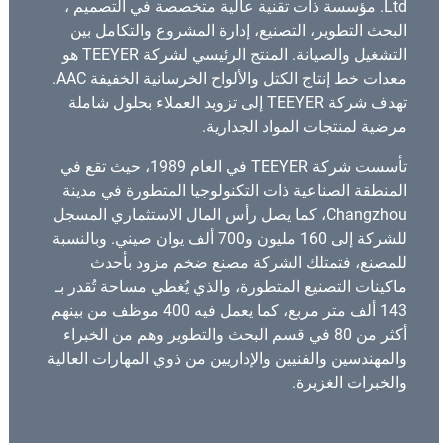
Ltd. مؤسسة ذات تقنية عالية متخصصة في التصميم ،
البحث التطوير، التصنيع، إدارة المشروع والتكامل بين
التشغيل والصيانة. المنتج الرئيسي لشركة TEEYER هو
معدات خط إنتاج الكتل والألواح الخرسانية الخفيفة AAC.
تهدف شركة TEEYER إلى تزويد العملاء بحلول شاملة
مرضية لمنتجات المواد الجدارية.
تأسست شركة TEEYER في العام 1989، حيث تقع في
المنطقة الصناعية ذات التكنولوجيا المتطورة في مدينة
Changzhou، كما يصل رأس المال الاستثماري المسجل
للشركة إلى 160 مليون و700 ألف يوان صيني. وبالنسبة
للمصنع، فتمتلك الشركة مصنع ضخم مزود بأحدث
ماكينات التصنيع المتطورة، والذي يُغطي مساحة تُقدر بـ
143 ألف متر مربع، كما يعمل فيه 400 موظف من بينهم
أكثر من 80 في قسم البحث والتطوير وهم من الخبراء
والمهندسين والفنيين والإداريين من ذوي المهارات العالية
والخبرات الغزيرة.