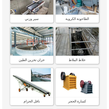
الطاحونة الكروية
سير وزني
خلاط الملاط
خزان تخزين الطين
كسارة الحجر
ناقل الحزام