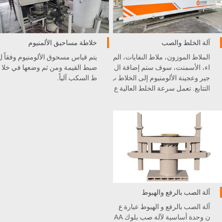
آلة الخلط والصب
خلاطة مساحيق الألمنيوم
الملاط الموزون، ملاط النفايات، الم
يتم قياس مسحوق الألومنيوم وفقاً ل
اء، الأسمنت، سوف ستم إضافة ال
ضبط القيمة ومن ثم وضعها في خلا
جير وعجينة الألومنيوم إلى الخلاط ب
ط السكب آلياً.
التتابع. تعمل سرعة الخلط العالية ع
لى جعل الملاط إلى الخلط المنتظم
بكثافة محددة، خلال هذه المعالجة ق
د تتطلب جهاز للتسخين.
آلة الصب بالرفع والهبوط
آلة الصب بالرفع و الهبوط عبارة ع
ن وحدة أساسية لآلة صب بلوك AA