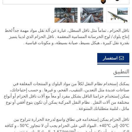
ناقل الحزام ، تماماً مثل ناقل السطل، عبارة عن آلة نقل مواد مهمة جداًُ لخط
إنتاج بلوك/ لوح الخرسانة المسامية المعقمة . ناقل الحزام الذي لدينا يتميز
بقدرة نقل كبيرة ، هيكل بسيط، صيانة بسيطة، و مكونات قياسية .
استفسار
التطبيق
يمكنك إستخدام نظام النقل لكلاً من مواد البلوك و المنتجات المغلفة في
صناعات عديدة مثل التعدين، التنقيب، الفحم، و غيرها . و حسب إحتياجاتك،
يمكن إستخدام حزامنا الناقل بشكل مفرد أو معاً مع آلات ناقل الحزام أو أنواع
مختلفة من آلات النقل . نظام النقل المركبة يمكن أن تكون بنوع أفقي أو نوع
مائل ، لتلبية متطلباتك المتنوعة .
ناقل الحزام يمكن إستخدامه في نطاق واسع لدرجة الحرارة تتراوح بين
-20℃
إلى
+40℃
. المواد التي على الحزام يجب أن لا تتجاوز
50℃
، و كثافة
3
التكويم ينبغي أن تكون أصغر من
1.67 ton/m
. المواد المناسبة تتضمن