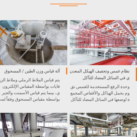
نظام غمس وتجفيف الهيكل المعدن
آلة قياس وزن الطين / المسحوق
ي في السائل المضاد للتآكل
يتم قياس الملاط الرملي وملاط الن
فايات بواسطة المقياس الإلكترون
وحدة الرفع المستخدمة للغمس تق
ي، بينما يتم قياس الأسمنت والجير
وم بحمل الهياكل والأقفاص المجمع
بواسطة مقياس المسحوق وفقاً لم
ة لوضعها في السائل المضاد للتآكل
طلبات النسبة.
والشمع. بعد ذلك، سوف يتم نقلها إل
ى فرن التجفيف.