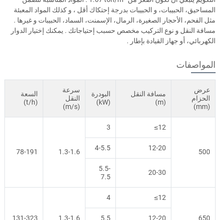
المساحيق، الحبيبات، و الحبيبات بدرجة إحتكاك أقل ، و كذلك المواد المعبئة
مثل الفحم، الأحجار الصغيرة، الرمال، الإسمنت، السماد، الحبيبات و غيرها .
مسافة النقل و نوع التركيب مخصص حسبب إحتياجاتك . يمكنك إختيار الدوار
الكهربائي، أو جهاز القيادة بإطار .
المواصفات
عرض
سرعة
مسافة النقل
البودرة
السعة
الحزام
النقل
(t/h)
(kW)
(m)
(m/s)
(mm)
3
≤12
4-5.5
12-20
78-191
1.3-1.6
500
5.5-
20-30
7.5
4
≤12
131-323
1.3-1.6
5.5
12-20
650