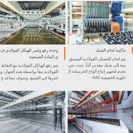
ماكينة لحام الشبك
وحدة رفع وغمر الهيكل الفولاذي ف
ي المادة الشمعية
يتم لحام القضبان الفولاذية المستق
يمة إلى شبك معدني آلياً، حيث تس
يتم رفع الهياكل الفولاذية مع النقاط
تخدم لتجهيز إنتاج ألواح الخرسانة ال
الفولاذية معاً بواسطة هذه الجهاز، و
خلوية الخفيفية AAC.
غمرها في الشمع، وسوف تساعد ع
لى منع النقاط الفولاذية من التصاق
المواد عند سحبها من القالب.