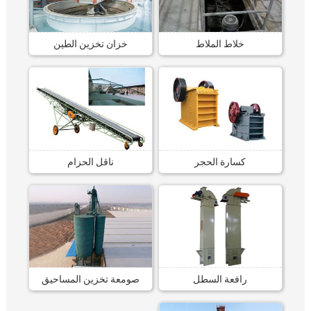
خلاط الملاط
خزان تخزين الطين
كسارة الحجر
ناقل الحزام
رافعة السطل
صومعة تخزين المساحيق