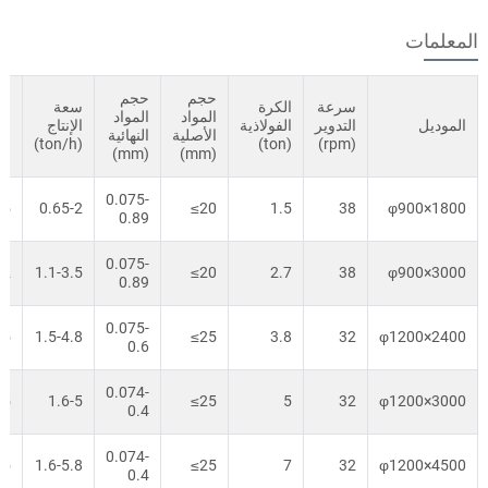
المعلمات
حجم
حجم
سرعة
الكرة
سعة
المواد
المواد
ال
الموديل
التدوير
الفولاذية
الإنتاج
الأصلية
النهائية
W)
(ton/h)
(ton)
(rpm)
(mm)
(mm)
0.075-
.5
0.65-2
≤20
1.5
38
φ900×1800
0.89
0.075-
22
1.1-3.5
≤20
2.7
38
φ900×3000
0.89
0.075-
45
1.5-4.8
≤25
3.8
32
φ1200×2400
0.6
0.074-
45
1.6-5
≤25
5
32
φ1200×3000
0.4
0.074-
55
1.6-5.8
≤25
7
32
φ1200×4500
0.4