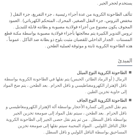
يستخدم لحجر الجير .
تتألف الطاحونة الكروية من عدة أجزاء رئيسية ، جزء التفريغ، جزء النقل (
مخفض التروس، جزء النقل الصغير، المحرك، المتحكم الكهربائي) . العمود
المجوف يكون مصنوع من أجزاء فولاذية مصبوبة و بطانته قابلة للتبديل .
تروس التدوير الكبيرة يتم معالجتها بأجزاء فولاذية مصبوبة بواسطة مكنة قطع
المسننات . الجدار الداخلي للقضبان مثبت بلوح ذو بطانة ضد التآكل . عموماً ،
هذه الطاحونة الكروية ثابتة و موثوقة لعملية الطحن .
المبدئ
الطاحونة الكروية النوع المبلل
الرمال ( أو الرماد الطائر، الحبس) يتم نقلها في الطاحونة الكروية بواسطة
ناقل الإهتزاز الكهرومغناطيسي و ناقل الحزام . بعد الطحن ، يتم ضخ المواد
إلى حاوية تخزين الطين .
الطاحونة الكروية النوع الجاف
يتم نقل الجير إلى كسارة الأحجار بواسطة آلة الإهتزاز الكهرومغاطيسي و
ناقل الحزام . بعد الطحن ، سيتم نقل المواد إلى صومعة تخزين الجير
بواسطة ناقل السطل . من ثم يتم نقل حصى الجير إلى الطاحونة الكروية
خلال الناقل اللولبي . المواد المحببة سيتم نقلها إلى صومعة تخزين
المساحيق بواسطة الناقل اللولبي و ناقل السطل .