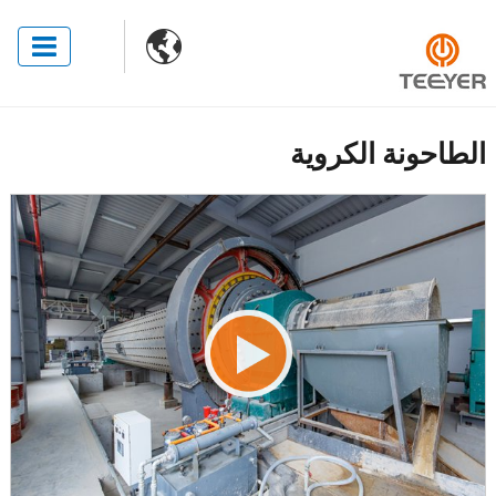

الطاحونة الكروية