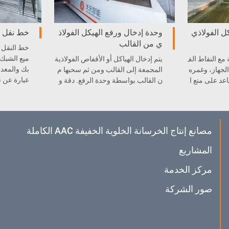
ل الفولاذي
وحدة إدخال ورفع الهيكل الفولاذ
خط نقل ه
ي من القالب
خط النقل 
ميع الشبك
ة مع النقاط الف
يتم إدخال الهياكل أو الأقفاص الفولاذية
بك والمعدا
الجهاز، وغمره
المجمعة إلى القالب ومن ثم سحبها م
عبارة عن ن
د على منع ا
ن القالب بواسطة وحدة الرفع. دقة و
اق المواد عند
حدة الرفع سوف تأثر على موضع الق
فص أو الشبكة في القالب، حيث تعد ال
جهاز الرئيسي والمهم في إنتاج الخرس
انة الخلوية الخفيفة.
مصانع إنتاج الخرسانة الخلوية الخفيفة AAC الكاملة
المشاريع
مركز الخدمة
صور الشركة