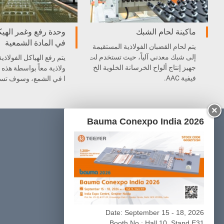
ماكينة لحام الشبك
وحدة رفع وغمر الهيك
في المادة الشمعية
يتم لحام القضبان الفولاذية المستقيمة
إلى شبك معدني آلياً، حيث تستخدم لت
يتم رفع الهياكل الفولاذي
جهيز إنتاج ألواح الخرسانة الخلوية الخ
ولاذية معاً بواسطة هذه 
فيفية AAC.
ا في الشمع، وسوف تساع
لنقاط الفولاذية من التص
سحبها من القالب.
×
Bauma Conexpo India 2026
المنتجات
قسم تحضيرات المواد الخام
قسم التصنيع والتدوير الآلي للشبك المعدني
قسم الصب والمعالجة الأولية
قسم القطع
قسم التعقيم
قسم التعبئة
Date: September 15 - 18, 2026
Booth No.: Hall 10, Stand E31