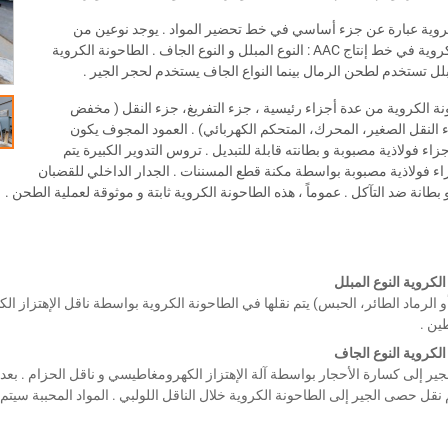
روية عبارة عن جزء أساسي في خط تحضير المواد . يوجد نوعين من
الطواحين الكروية في خط إنتاج AAC : النوع المبلل و النوع الجاف . الطاحونة الكروية
بلل تستخدم لطحن الرمال بينما النواع الجاف يستخدم لحجر الجير .
نة الكروية من عدة أجزاء رئيسية ، جزء التفريغ، جزء النقل ( مخفض
النقل الصغير، المحرك، المتحكم الكهربائي) . العمود المجوف يكون
ء فولاذية مصبوبة و بطانته قابلة للتبديل . تروس التدوير الكبيرة يتم
زاء فولاذية مصبوبة بواسطة مكنة قطع المسننات . الجدار الداخلي للقضبان
بطانة ضد التآكل . عموماً ، هذه الطاحونة الكروية ثابتة و موثوقة لعملية الطحن .
لكروية النوع المبلل
أو الرماد الطائر، الحبس) يتم نقلها في الطاحونة الكروية بواسطة ناقل الإهتزاز ا
ين .
الكروية النوع الجاف
لجير إلى كسارة الأحجار بواسطة آلة الإهتزاز الكهرومغاطيسي و ناقل الحزام . ب
 نقل حصى الجير إلى الطاحونة الكروية خلال الناقل اللولبي . المواد المحببة سيت