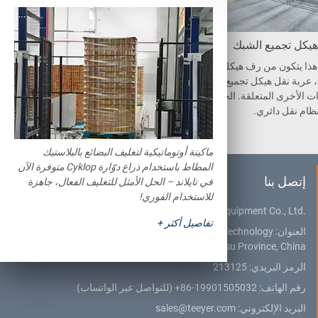
يكل تجميع الشبك
نظام غمس وتجفيف الهيكل المع
دني في السائل المضاد للتآكل
هذا يتكون من رف هيكل تج
، عربة نقل هيكل تجميع الش
وحدة الرفع المستخدمة للغمس تقوم
ت الأخرى المتعلقة. الخط
بحمل الهياكل والأقفاص المجمعة لوض
ظام نقل دائري.
عها في السائل المضاد للتآكل والشمع.
بعد ذلك، سوف يتم نقلها إلى فرن التج
فيف.
ماكينة أوتوماتيكية لتغليف البضائع بالبلاستيك
المطاط باستخدام ذراع دوّارة Cyklop متوفرة الآن
إتصل بنا
في تايلاند – الحل الأمثل للتغليف الفعال، جاهزة
للاستخدام الفوري!
Jiangsu Teeyer Intelligent Equipment Co., Ltd.
تفاصيل أكثر +
العنوان:
NO. 312, West Hehai Road, High Technology
Development Zone, Changzhou City, Jiangsu Province, China
الرمز البريدي: 213125
رقم الهاتف:
+86-19901505032
(للتواصل عبر الواتساب)
البريد الإلكتروني:
sales@teeyer.com