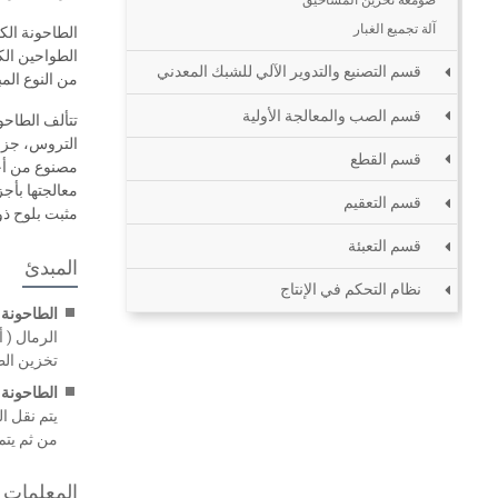
آلة تجميع الغبار
الطاحونة الك
قسم التصنيع والتدوير الآلي للشبك المعدني
من النوع الم
قسم الصب والمعالجة الأولية
تتألف الطاحو
التروس، جزء 
قسم القطع
مصنوع من أجزا
معالجتها بأج
قسم التعقيم
مثبت بلوح ذو 
قسم التعبئة
المبدئ
نظام التحكم في الإنتاج
الطاحونة ا
الرمال ( 
تخزين الط
الطاحونة 
يتم نقل ا
من ثم يتم
المعلمات