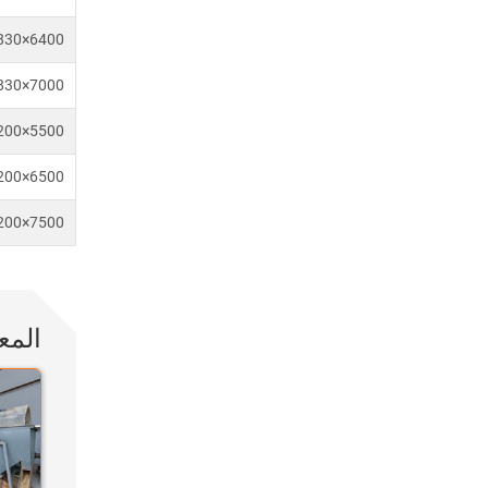
830×6400
830×7000
200×5500
200×6500
200×7500
المع