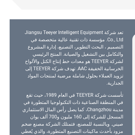
تعد شركة Jiangsu Teeyer Intelligent Equipment
Co., Ltd. مؤسسة ذات تقنية عالية متخصصة في
التصميم ، البحث التطوير، التصنيع، إدارة المشروع
والتكامل بين التشغيل والصيانة. المنتج الرئيسي
لشركة TEEYER هو معدات خط إنتاج الكتل والألواح
الخرسانية الخفيفة AAC. تهدف شركة TEEYER إلى
تزويد العملاء بحلول شاملة مرضية لمنتجات المواد
الجدارية.
تأسست شركة TEEYER في العام 1989، حيث تقع
في المنطقة الصناعية ذات التكنولوجيا المتطورة في
مدينة Changzhou، كما يصل رأس المال الاستثماري
المسجل للشركة إلى 160 مليون و700 ألف يوان
صيني. وبالنسبة للمصنع، فتمتلك الشركة مصنع ضخم
مزود بأحدث ماكينات التصنيع المتطورة، والذي يُغطي